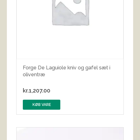
Forge De Laguiole kniv og gafel sæt i
oliventræ
kr.
1,207.00
KØB VARE