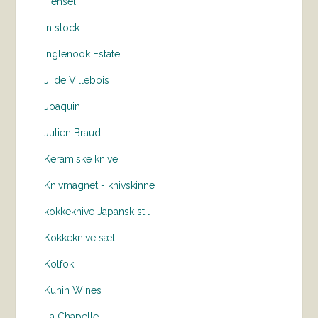
Hensel
in stock
Inglenook Estate
J. de Villebois
Joaquin
Julien Braud
Keramiske knive
Knivmagnet - knivskinne
kokkeknive Japansk stil
Kokkeknive sæt
Kolfok
Kunin Wines
La Chapelle