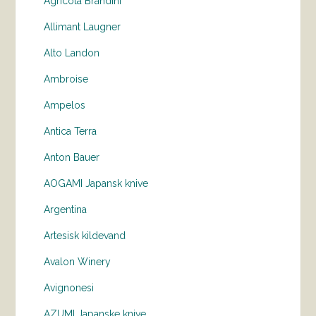
Agricola Brandini
Allimant Laugner
Alto Landon
Ambroise
Ampelos
Antica Terra
Anton Bauer
AOGAMI Japansk knive
Argentina
Artesisk kildevand
Avalon Winery
Avignonesi
AZUMI Japanske knive