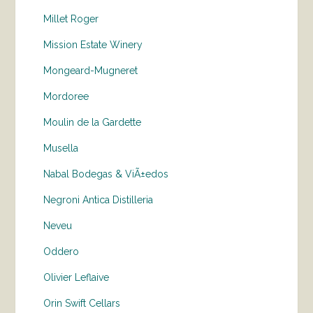
Millet Roger
Mission Estate Winery
Mongeard-Mugneret
Mordoree
Moulin de la Gardette
Musella
Nabal Bodegas & ViÃ±edos
Negroni Antica Distilleria
Neveu
Oddero
Olivier Leflaive
Orin Swift Cellars