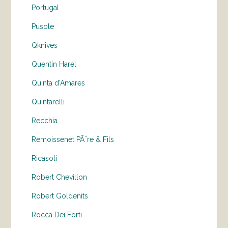
Portugal
Pusole
Qknives
Quentin Harel
Quinta d'Amares
Quintarelli
Recchia
Remoissenet PÃ¨re & Fils
Ricasoli
Robert Chevillon
Robert Goldenits
Rocca Dei Forti