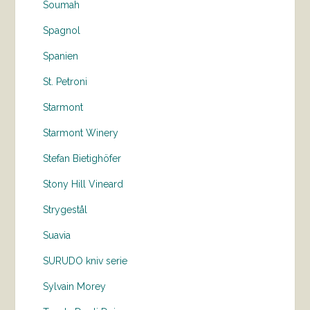
Soumah
Spagnol
Spanien
St. Petroni
Starmont
Starmont Winery
Stefan Bietighöfer
Stony Hill Vineard
Strygestål
Suavia
SURUDO kniv serie
Sylvain Morey