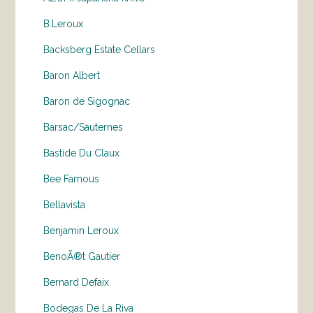
B.Leroux
Backsberg Estate Cellars
Baron Albert
Baron de Sigognac
Barsac/Sauternes
Bastide Du Claux
Bee Famous
Bellavista
Benjamin Leroux
BenoÃ®t Gautier
Bernard Defaix
Bodegas De La Riva