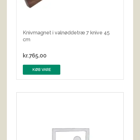
Knivmagnet i valnøddetræ 7 knive 45
cm
kr.
765.00
KØB VARE