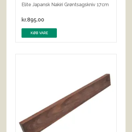
Elite Japansk Nakiri Grøntsagskniv 17cm
kr.
895.00
KØB VARE