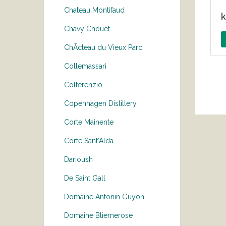
Chateau Montifaud
k
Chavy Chouet
ChÃ¢teau du Vieux Parc
Collemassari
Colterenzio
Copenhagen Distillery
Corte Mainente
Corte Sant'Alda
Darioush
De Saint Gall
Domaine Antonin Guyon
Domaine Bliemerose