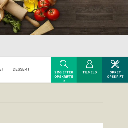
ET
DESSERT
SØG EFTER
TILMELD
OPRET
OPSKRIFTE
OPSKRIFT
R