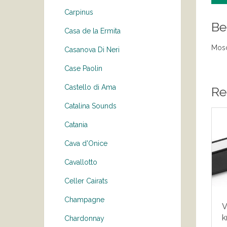
Carpinus
Be
Casa de la Ermita
Mosc
Casanova Di Neri
Case Paolin
Castello di Ama
Re
Catalina Sounds
Catania
Cava d'Onice
Cavallotto
Celler Cairats
Champagne
V
k
Chardonnay