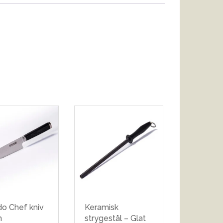
do Chef kniv
Keramisk
m
strygestål – Glat