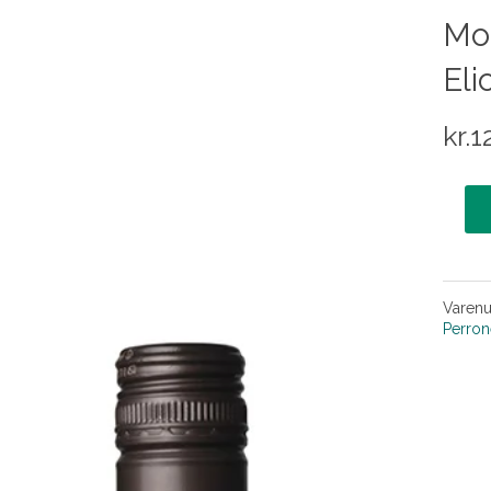
Mos
Eli
kr.
1
Varen
Perron