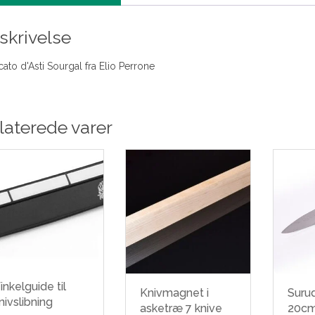
skrivelse
ato d'Asti Sourgal fra Elio Perrone
laterede varer
inkelguide til
Knivmagnet i
Suru
nivslibning
asketræ 7 knive
20c