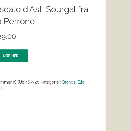
cato d'Asti Sourgal fra
o Perrone
29.00
KØB HER
ummer (SKU):
467320
Kategorier:
Brands
,
Elio
e