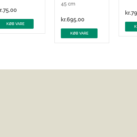
45 cm
r.
75.00
kr.
79
kr.
695.00
KØB VARE
K
KØB VARE