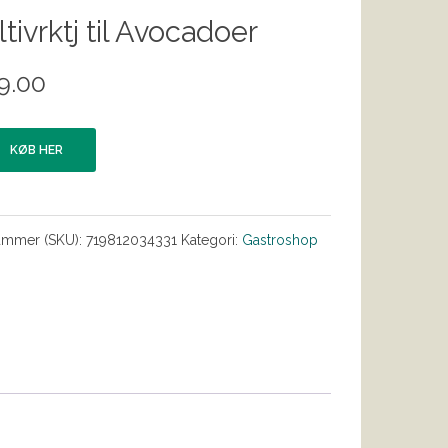
tivrktj til Avocadoer
9.00
KØB HER
ummer (SKU):
719812034331
Kategori:
Gastroshop