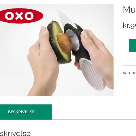
Mul
kr.
9
Varen
BESKRIVELSE
skrivelse