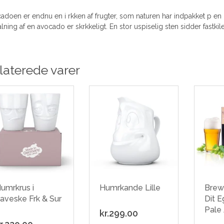
doen er endnu en i rkken af frugter, som naturen har indpakket p en kri
lning af en avocado er skrkkeligt. En stor uspiselig sten sidder fastkil
laterede varer
umrkrus i
Humrkande Lille
Brew
aveske Frk & Sur
Dit Eg
Pale
kr.
299.00