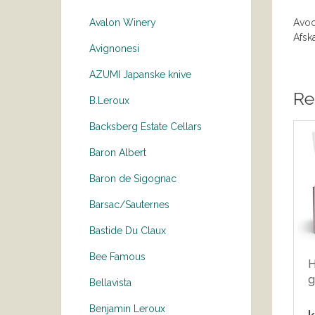
Avoca
Avalon Winery
Afska
Avignonesi
AZUMI Japanske knive
Re
B.Leroux
Backsberg Estate Cellars
Baron Albert
Baron de Sigognac
Barsac/Sauternes
Bastide Du Claux
Bee Famous
H
g
Bellavista
Benjamin Leroux