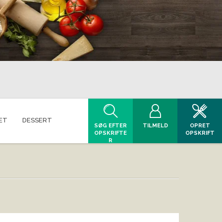
ET
DESSERT
SØG EFTER
TILMELD
OPRET
OPSKRIFTE
OPSKRIFT
R