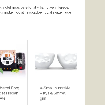
nglet mde, bare for at vi kan blive irriterede.
et i midten, og at f avocadoen ud af skallen, ude
barrel Bryg
X-Small humrskle
et l Indian
– Kys & Smrret
 Ale
grin