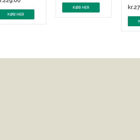
r.
229.00
kr.
27
KØB HER
KØB HER