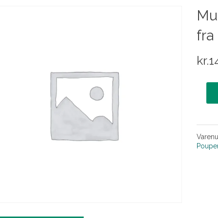
Mu
fra
kr.
1
Varen
Poupe