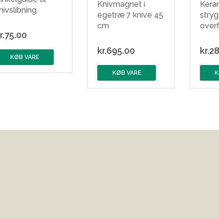
Knivmagnet i
Kera
nivslibning
egetræ 7 knive 45
stryg
cm
over
r.
75.00
kr.
695.00
kr.
28
KØB VARE
KØB VARE
K