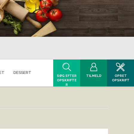
ET
DESSERT
SØG EFTER
TILMELD
OPRET
OPSKRIFTE
OPSKRIFT
R