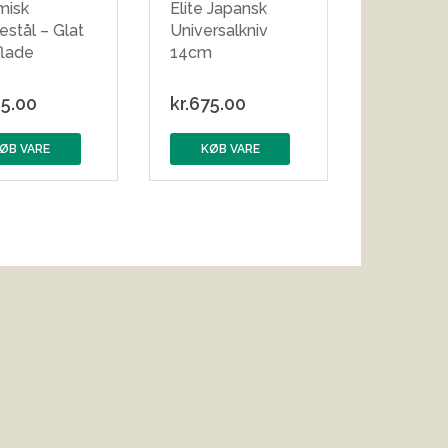
misk
Elite Japansk
estål – Glat
Universalkniv
flade
14cm
5.00
kr.
675.00
ØB VARE
KØB VARE