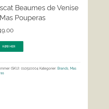
scat Beaumes de Venise
 Mas Pouperas
49.00
KØB HER
ummer (SKU):
010510004
Kategorier:
Brands
,
Mas
ras