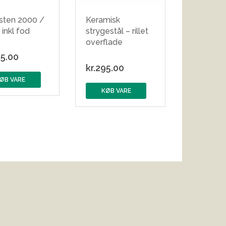
esten 2000 /
Keramisk
inkl fod
strygestål – rillet
overflade
5.00
kr.
295.00
ØB VARE
KØB VARE