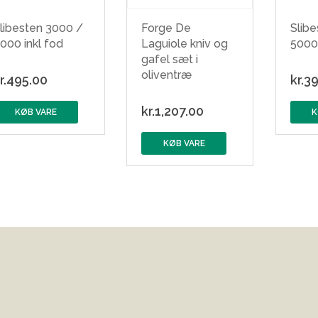
libesten 3000 /
Forge De
Slib
000 inkl fod
Laguiole kniv og
5000 
gafel sæt i
oliventræ
r.
495.00
kr.
39
kr.
1,207.00
KØB VARE
K
KØB VARE