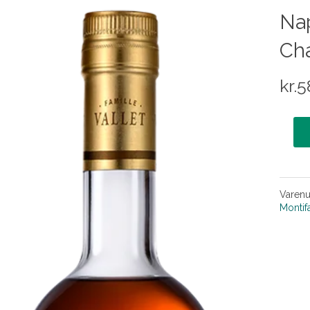
Nap
Ch
kr.
5
Varen
Montif