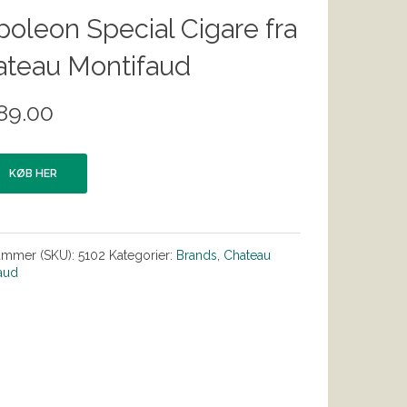
oleon Special Cigare fra
ateau Montifaud
89.00
KØB HER
ummer (SKU):
5102
Kategorier:
Brands
,
Chateau
aud