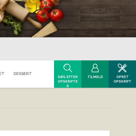
ET
DESSERT
SØG EFTER
TILMELD
OPRET
OPSKRIFTE
OPSKRIFT
R