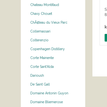
Chateau Montifaud
S
Chavy Chouet
8
ChÃ¢teau du Vieux Parc
k
Collemassari
Colterenzio
Copenhagen Distillery
Corte Mainente
Corte Sant'Alda
Darioush
De Saint Gall
Domaine Antonin Guyon
Domaine Bliemerose