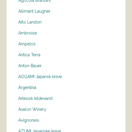
Agricola Brandini
Allimant Laugner
Alto Landon
Ambroise
Ampelos
Antica Terra
Anton Bauer
AOGAMI Japansk knive
Argentina
Artesisk kildevand
Avalon Winery
Avignonesi
AZUMI Japanske knive