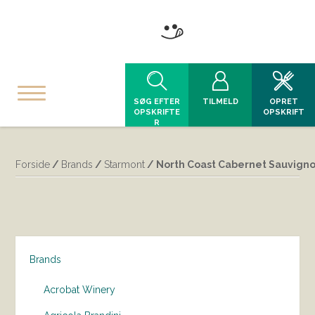
SØG EFTER
TILMELD
OPRET
OPSKRIFTE
OPSKRIFT
R
Forside
/
Brands
/
Starmont
/ North Coast Cabernet Sauvigno
Brands
Acrobat Winery