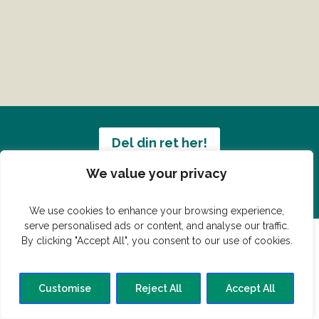
Del din ret her!
We value your privacy
Har du en konge ret du vil dele?
We use cookies to enhance your browsing experience,
serve personalised ads or content, and analyse our traffic.
By clicking "Accept All", you consent to our use of cookies.
© Vildmedmad.dk 2019. God og nem mad!
Customise
Reject All
Accept All
Forside
Gastroshop
Madjokes
Mad tips
Madblog
Hovedret
Bagværk
Forret
Buffet
Dessert