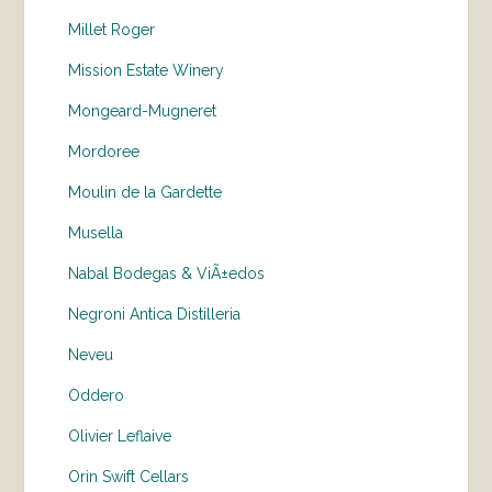
Millet Roger
Mission Estate Winery
Mongeard-Mugneret
Mordoree
Moulin de la Gardette
Musella
Nabal Bodegas & ViÃ±edos
Negroni Antica Distilleria
Neveu
Oddero
Olivier Leflaive
Orin Swift Cellars