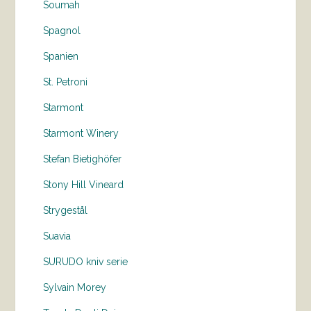
Soumah
Spagnol
Spanien
St. Petroni
Starmont
Starmont Winery
Stefan Bietighöfer
Stony Hill Vineard
Strygestål
Suavia
SURUDO kniv serie
Sylvain Morey