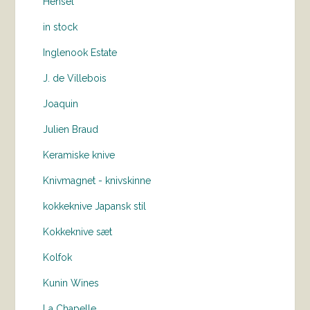
Hensel
in stock
Inglenook Estate
J. de Villebois
Joaquin
Julien Braud
Keramiske knive
Knivmagnet - knivskinne
kokkeknive Japansk stil
Kokkeknive sæt
Kolfok
Kunin Wines
La Chapelle