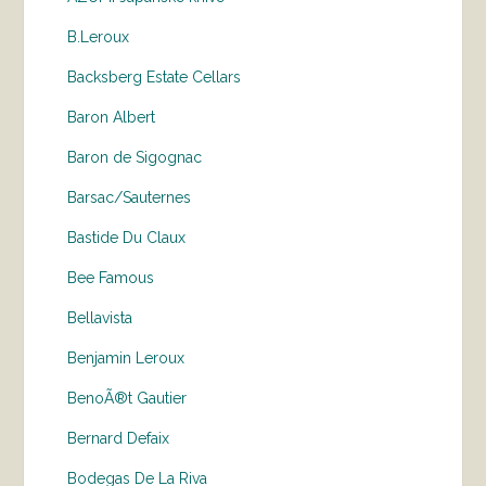
B.Leroux
Backsberg Estate Cellars
Baron Albert
Baron de Sigognac
Barsac/Sauternes
Bastide Du Claux
Bee Famous
Bellavista
Benjamin Leroux
BenoÃ®t Gautier
Bernard Defaix
Bodegas De La Riva