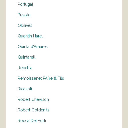
Portugal
Pusole
Qknives
Quentin Harel
Quinta d'Amares
Quintarelli
Recchia
Remoissenet PÃ¨re & Fils
Ricasoli
Robert Chevillon
Robert Goldenits
Rocca Dei Forti