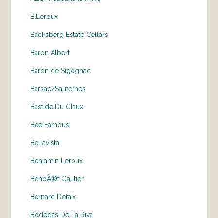
B.Leroux
Backsberg Estate Cellars
Baron Albert
Baron de Sigognac
Barsac/Sauternes
Bastide Du Claux
Bee Famous
Bellavista
Benjamin Leroux
BenoÃ®t Gautier
Bernard Defaix
Bodegas De La Riva