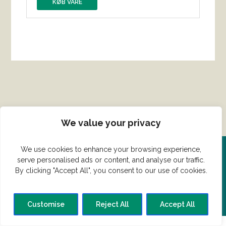
KØB VARE
We value your privacy
We use cookies to enhance your browsing experience,
serve personalised ads or content, and analyse our traffic.
Del din ret her!
By clicking "Accept All", you consent to our use of cookies.
Har du en konge ret du vil dele?
Customise
Reject All
Accept All