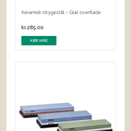
Keramisk strygestål – Glat overflade
kr.
285.00
KØB VARE