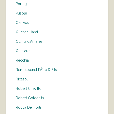
Portugal
Pusole
Qknives
Quentin Harel
Quinta d'Amares
Quintarelli
Recchia
Remoissenet PÃ¨re & Fils
Ricasoli
Robert Chevillon
Robert Goldenits
Rocca Dei Forti