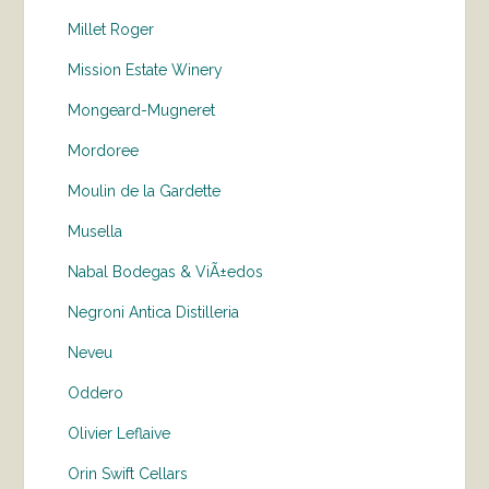
Millet Roger
Mission Estate Winery
Mongeard-Mugneret
Mordoree
Moulin de la Gardette
Musella
Nabal Bodegas & ViÃ±edos
Negroni Antica Distilleria
Neveu
Oddero
Olivier Leflaive
Orin Swift Cellars