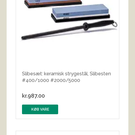
Slibesæt: keramisk strygestål, Slibesten
#400/1000 #2000/5000
kr.
987.00
KØB VARE