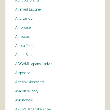
Agricola Brandini
Allimant Laugner
Alto Landon
Ambroise
Ampelos
Antica Terra
Anton Bauer
AOGAMI Japansk knive
Argentina
Artesisk kildevand
Avalon Winery
Avignonesi
AZUMI Japanske knive