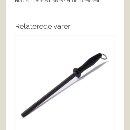
Nuits-St-Georges Pruliers 1.cru fra Lecheneaut
Relaterede varer