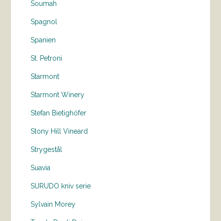
Soumah
Spagnol
Spanien
St. Petroni
Starmont
Starmont Winery
Stefan Bietighöfer
Stony Hill Vineard
Strygestål
Suavia
SURUDO kniv serie
Sylvain Morey