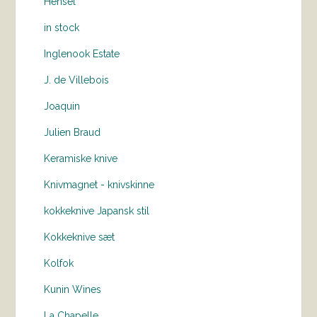
Hensel
in stock
Inglenook Estate
J. de Villebois
Joaquin
Julien Braud
Keramiske knive
Knivmagnet - knivskinne
kokkeknive Japansk stil
Kokkeknive sæt
Kolfok
Kunin Wines
La Chapelle