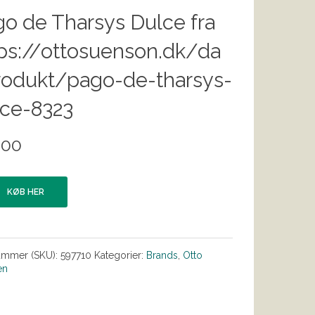
o de Tharsys Dulce fra
ps://ottosuenson.dk/da
rodukt/pago-de-tharsys-
lce-8323
.00
KØB HER
ummer (SKU):
597710
Kategorier:
Brands
,
Otto
en