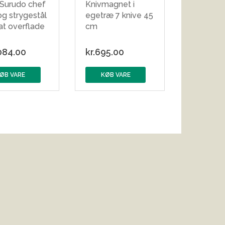
 Surudo chef
Knivmagnet i
og strygestål
egetræ 7 knive 45
at overflade
cm
084.00
kr.
695.00
ØB VARE
KØB VARE