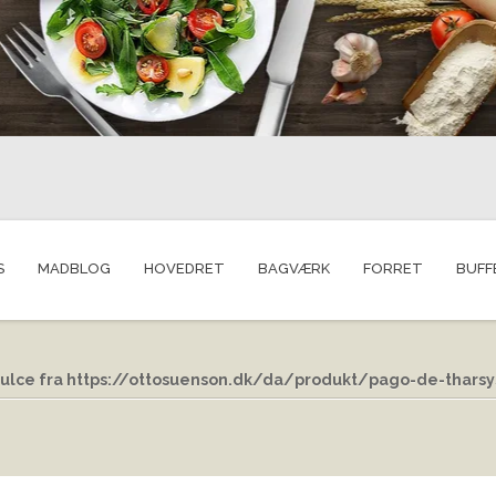
S
MADBLOG
HOVEDRET
BAGVÆRK
FORRET
BUFF
Dulce fra https://ottosuenson.dk/da/produkt/pago-de-tharsy