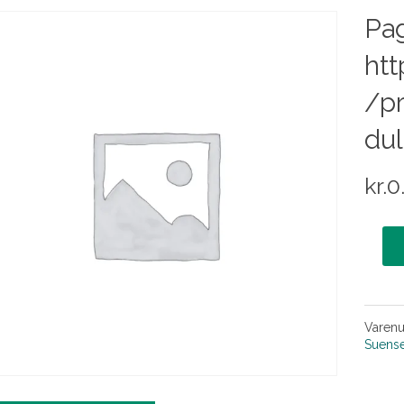
Pag
htt
/p
du
kr.
0
Varen
Suens