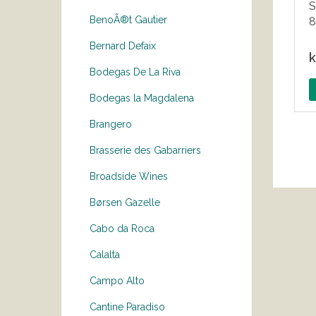
S
BenoÃ®t Gautier
8
Bernard Defaix
k
Bodegas De La Riva
Bodegas la Magdalena
Brangero
Brasserie des Gabarriers
Broadside Wines
Børsen Gazelle
Cabo da Roca
Calalta
Campo Alto
Cantine Paradiso