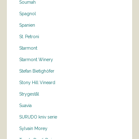
Soumah
Spagnol
Spanien
St. Petroni
Starmont
Starmont Winery
Stefan Bietighöfer
Stony Hill Vineard
Strygestål
Suavia
SURUDO kniv serie
Sylvain Morey