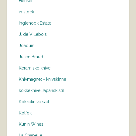
Hensel
in stock
Inglenook Estate
J. de Villebois
Joaquin
Julien Braud
Keramiske knive
Knivmagnet - knivskinne
kokkeknive Japansk stil
Kokkeknive sæt
Kolfok
Kunin Wines
La Chapelle