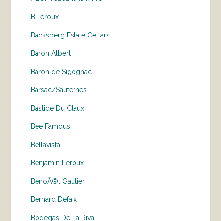
B.Leroux
Backsberg Estate Cellars
Baron Albert
Baron de Sigognac
Barsac/Sauternes
Bastide Du Claux
Bee Famous
Bellavista
Benjamin Leroux
BenoÃ®t Gautier
Bernard Defaix
Bodegas De La Riva