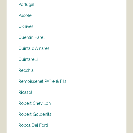
Portugal
Pusole
Qknives
Quentin Harel
Quinta d'Amares
Quintarelli
Recchia
Remoissenet PÃ¨re & Fils
Ricasoli
Robert Chevillon
Robert Goldenits
Rocca Dei Forti