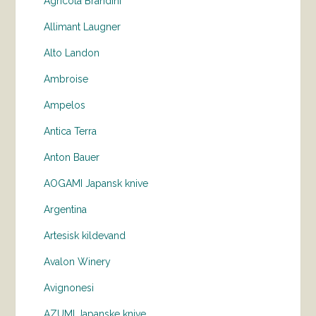
Agricola Brandini
Allimant Laugner
Alto Landon
Ambroise
Ampelos
Antica Terra
Anton Bauer
AOGAMI Japansk knive
Argentina
Artesisk kildevand
Avalon Winery
Avignonesi
AZUMI Japanske knive