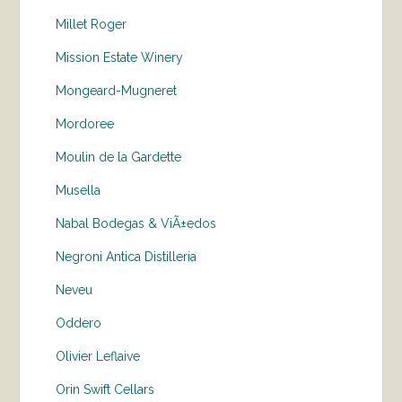
Millet Roger
Mission Estate Winery
Mongeard-Mugneret
Mordoree
Moulin de la Gardette
Musella
Nabal Bodegas & ViÃ±edos
Negroni Antica Distilleria
Neveu
Oddero
Olivier Leflaive
Orin Swift Cellars