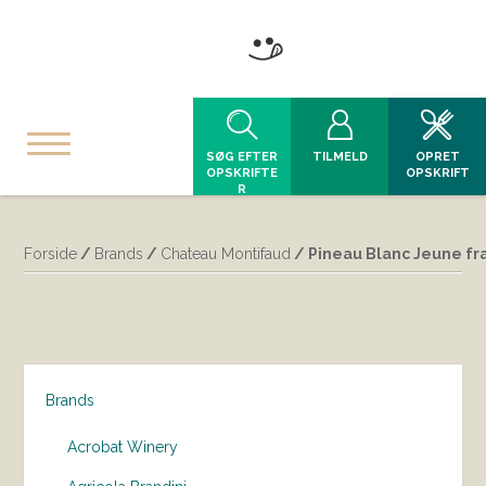
SØG EFTER
TILMELD
OPRET
OPSKRIFTE
OPSKRIFT
R
Forside
/
Brands
/
Chateau Montifaud
/ Pineau Blanc Jeune fr
Brands
Acrobat Winery