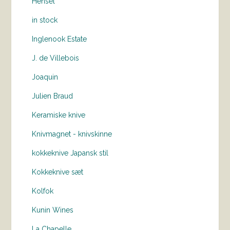
Hensel
in stock
Inglenook Estate
J. de Villebois
Joaquin
Julien Braud
Keramiske knive
Knivmagnet - knivskinne
kokkeknive Japansk stil
Kokkeknive sæt
Kolfok
Kunin Wines
La Chapelle