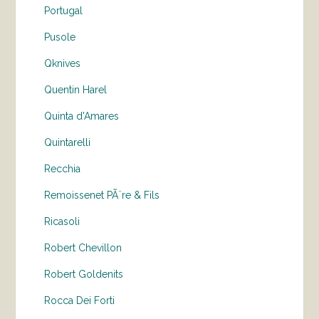
Portugal
Pusole
Qknives
Quentin Harel
Quinta d'Amares
Quintarelli
Recchia
Remoissenet PÃ¨re & Fils
Ricasoli
Robert Chevillon
Robert Goldenits
Rocca Dei Forti