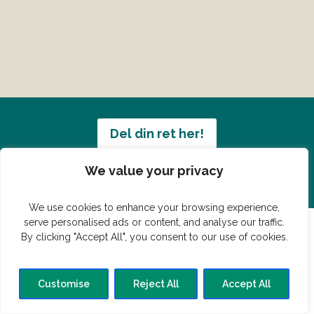
Del din ret her!
We value your privacy
Har du en konge ret du vil dele?
We use cookies to enhance your browsing experience,
serve personalised ads or content, and analyse our traffic.
By clicking "Accept All", you consent to our use of cookies.
© Vildmedmad.dk 2019. God og nem mad!
Forside
Gastroshop
Madjokes
Mad tips
Madblog
Customise
Reject All
Accept All
Hovedret
Bagværk
Forret
Buffet
Dessert