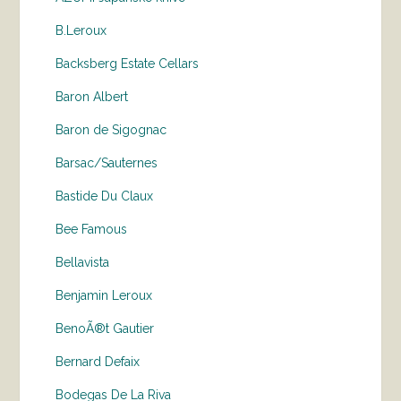
B.Leroux
Backsberg Estate Cellars
Baron Albert
Baron de Sigognac
Barsac/Sauternes
Bastide Du Claux
Bee Famous
Bellavista
Benjamin Leroux
BenoÃ®t Gautier
Bernard Defaix
Bodegas De La Riva