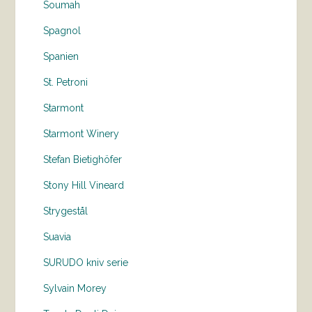
Soumah
Spagnol
Spanien
St. Petroni
Starmont
Starmont Winery
Stefan Bietighöfer
Stony Hill Vineard
Strygestål
Suavia
SURUDO kniv serie
Sylvain Morey