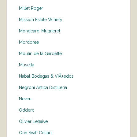
Millet Roger
Mission Estate Winery
Mongeard-Mugneret
Mordoree
Moulin de la Gardette
Musella
Nabal Bodegas & ViÃ±edos
Negroni Antica Distilleria
Neveu
Oddero
Olivier Leflaive
Orin Swift Cellars