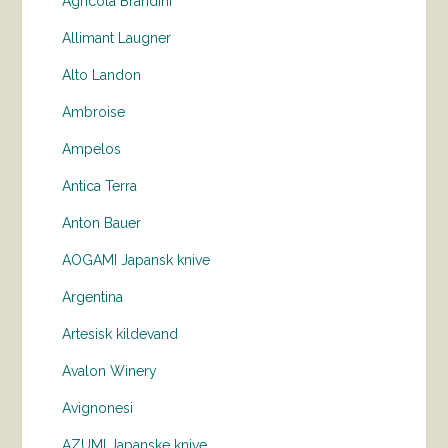
Agricola Brandini
Allimant Laugner
Alto Landon
Ambroise
Ampelos
Antica Terra
Anton Bauer
AOGAMI Japansk knive
Argentina
Artesisk kildevand
Avalon Winery
Avignonesi
AZUMI Japanske knive