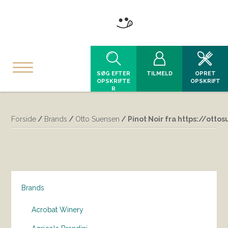
SØG EFTER
TILMELD
OPRET
OPSKRIFTE
OPSKRIFT
R
Forside
/
Brands
/
Otto Suensen
/ Pinot Noir fra https://ott
Brands
Acrobat Winery