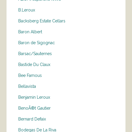
B.Leroux
Backsberg Estate Cellars
Baron Albert
Baron de Sigognac
Barsac/Sauternes
Bastide Du Claux
Bee Famous
Bellavista
Benjamin Leroux
BenoÃ®t Gautier
Bernard Defaix
Bodegas De La Riva