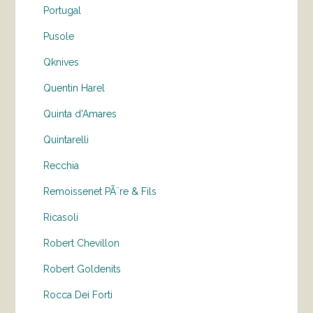
Portugal
Pusole
Qknives
Quentin Harel
Quinta d'Amares
Quintarelli
Recchia
Remoissenet PÃ¨re & Fils
Ricasoli
Robert Chevillon
Robert Goldenits
Rocca Dei Forti