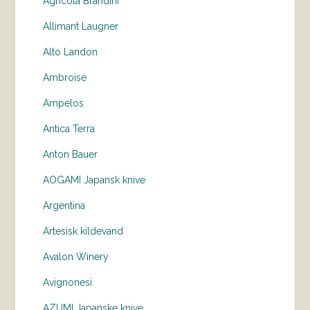
Agricola Brandini
Allimant Laugner
Alto Landon
Ambroise
Ampelos
Antica Terra
Anton Bauer
AOGAMI Japansk knive
Argentina
Artesisk kildevand
Avalon Winery
Avignonesi
AZUMI Japanske knive