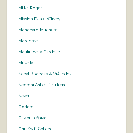
Millet Roger
Mission Estate Winery
Mongeard-Mugneret
Mordoree
Moulin de la Gardette
Musella
Nabal Bodegas & ViÃ±edos
Negroni Antica Distilleria
Neveu
Oddero
Olivier Leflaive
Orin Swift Cellars