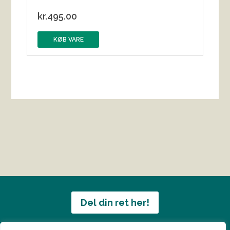
kr.
495.00
KØB VARE
Del din ret her!