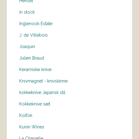
Hensel
in stock
Inglenook Estate
J. de Villebois
Joaquin
Julien Braud
Keramiske knive
Knivmagnet - knivskinne
kokkeknive Japansk stil
Kokkeknive sæt
Kolfok
Kunin Wines
La Chapelle