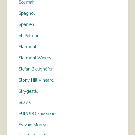
Soumah
Spagnol
Spanien
St. Petroni
Starmont
Starmont Winery
Stefan Bietighöfer
Stony Hill Vineard
Strygestål
Suavia
SURUDO kniv serie
Sylvain Morey