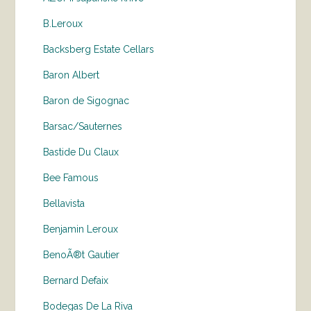
B.Leroux
Backsberg Estate Cellars
Baron Albert
Baron de Sigognac
Barsac/Sauternes
Bastide Du Claux
Bee Famous
Bellavista
Benjamin Leroux
BenoÃ®t Gautier
Bernard Defaix
Bodegas De La Riva