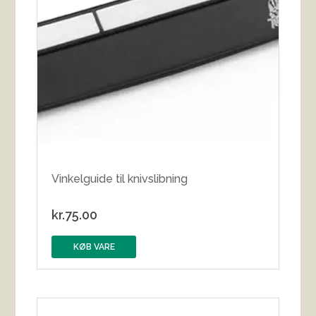
Vinkelguide til knivslibning
kr.
75.00
KØB VARE