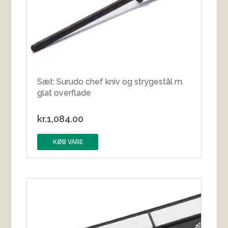
Sæt: Surudo chef kniv og strygestål m.
glat overflade
kr.
1,084.00
KØB VARE