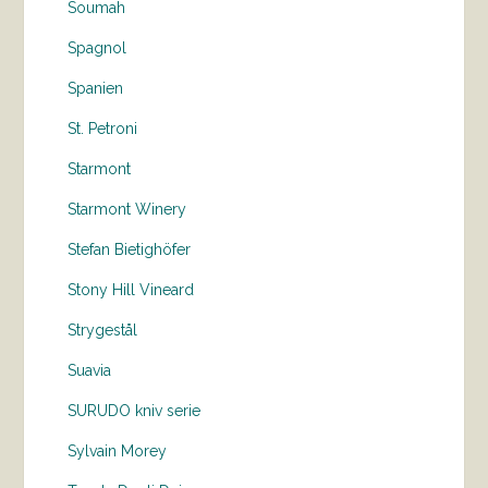
Soumah
Spagnol
Spanien
St. Petroni
Starmont
Starmont Winery
Stefan Bietighöfer
Stony Hill Vineard
Strygestål
Suavia
SURUDO kniv serie
Sylvain Morey