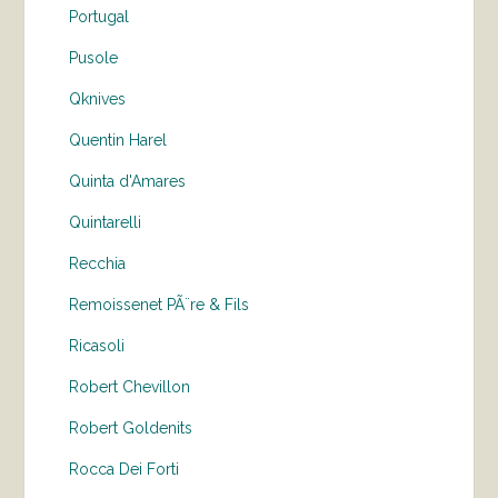
Portugal
Pusole
Qknives
Quentin Harel
Quinta d'Amares
Quintarelli
Recchia
Remoissenet PÃ¨re & Fils
Ricasoli
Robert Chevillon
Robert Goldenits
Rocca Dei Forti