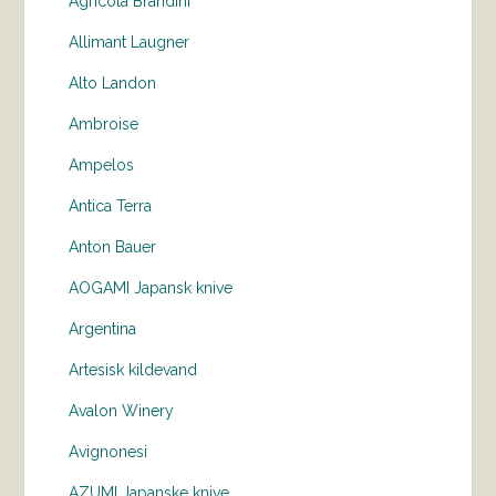
Agricola Brandini
Allimant Laugner
Alto Landon
Ambroise
Ampelos
Antica Terra
Anton Bauer
AOGAMI Japansk knive
Argentina
Artesisk kildevand
Avalon Winery
Avignonesi
AZUMI Japanske knive