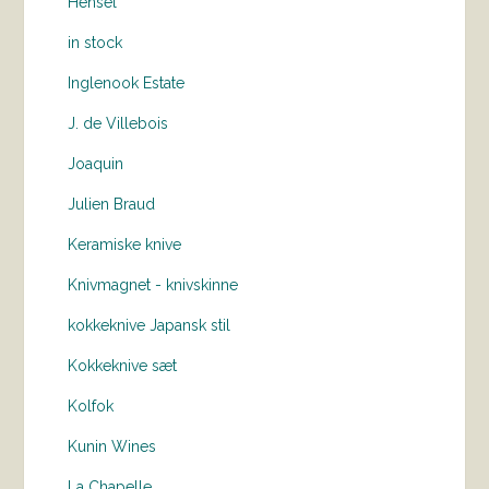
Hensel
in stock
Inglenook Estate
J. de Villebois
Joaquin
Julien Braud
Keramiske knive
Knivmagnet - knivskinne
kokkeknive Japansk stil
Kokkeknive sæt
Kolfok
Kunin Wines
La Chapelle