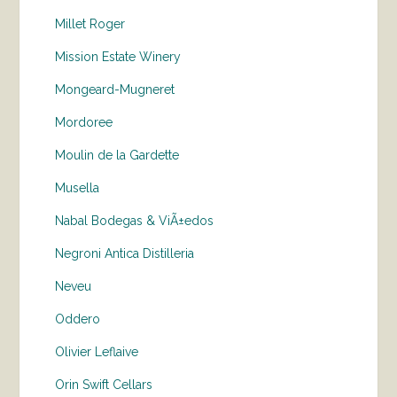
Millet Roger
Mission Estate Winery
Mongeard-Mugneret
Mordoree
Moulin de la Gardette
Musella
Nabal Bodegas & ViÃ±edos
Negroni Antica Distilleria
Neveu
Oddero
Olivier Leflaive
Orin Swift Cellars