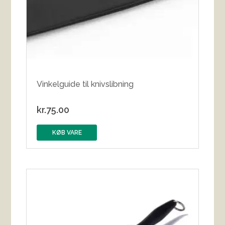
Vinkelguide til knivslibning
kr.
75.00
KØB VARE