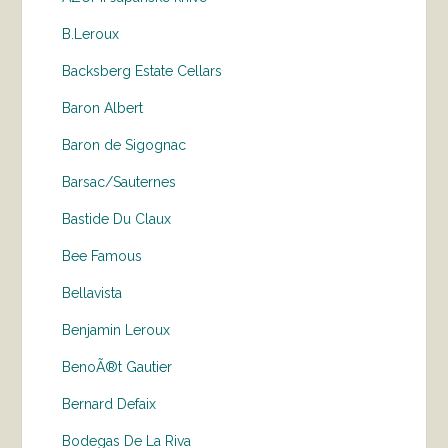
B.Leroux
Backsberg Estate Cellars
Baron Albert
Baron de Sigognac
Barsac/Sauternes
Bastide Du Claux
Bee Famous
Bellavista
Benjamin Leroux
BenoÃ®t Gautier
Bernard Defaix
Bodegas De La Riva