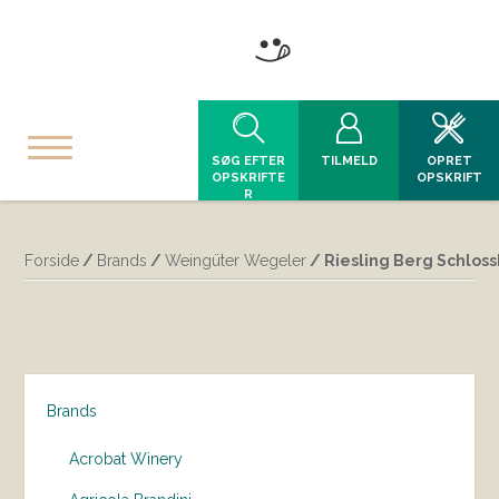
SØG EFTER
TILMELD
OPRET
OPSKRIFTE
OPSKRIFT
R
Forside
/
Brands
/
Weingüter Wegeler
/ Riesling Berg Schlos
Brands
Acrobat Winery