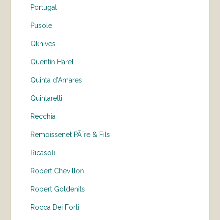
Portugal
Pusole
Qknives
Quentin Harel
Quinta d'Amares
Quintarelli
Recchia
Remoissenet PÃ¨re & Fils
Ricasoli
Robert Chevillon
Robert Goldenits
Rocca Dei Forti