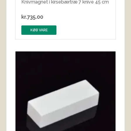
Knivmagnet i kirsebærtræ 7 knive 45 cm
kr.
735.00
KØB VARE