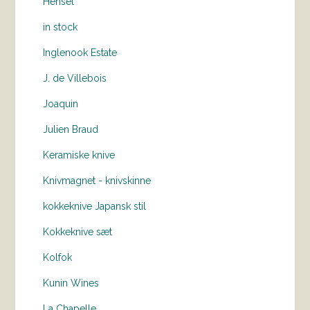
Hensel
in stock
Inglenook Estate
J. de Villebois
Joaquin
Julien Braud
Keramiske knive
Knivmagnet - knivskinne
kokkeknive Japansk stil
Kokkeknive sæt
Kolfok
Kunin Wines
La Chapelle