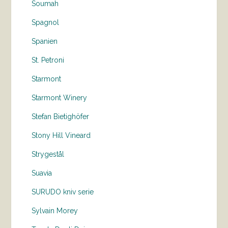
Soumah
Spagnol
Spanien
St. Petroni
Starmont
Starmont Winery
Stefan Bietighöfer
Stony Hill Vineard
Strygestål
Suavia
SURUDO kniv serie
Sylvain Morey