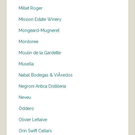
Millet Roger
Mission Estate Winery
Mongeard-Mugneret
Mordoree
Moulin de la Gardette
Musella
Nabal Bodegas & ViÃ±edos
Negroni Antica Distilleria
Neveu
Oddero
Olivier Leflaive
Orin Swift Cellars