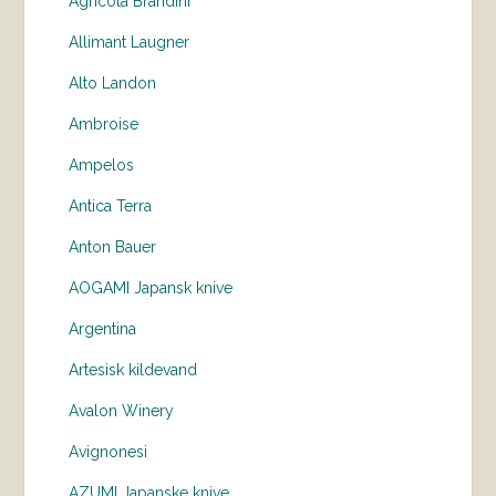
Agricola Brandini
Allimant Laugner
Alto Landon
Ambroise
Ampelos
Antica Terra
Anton Bauer
AOGAMI Japansk knive
Argentina
Artesisk kildevand
Avalon Winery
Avignonesi
AZUMI Japanske knive