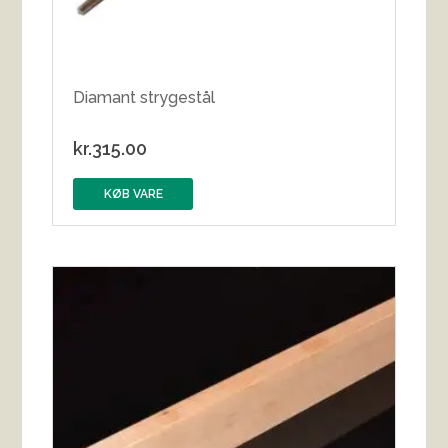
Diamant strygestål
kr.
315.00
KØB VARE