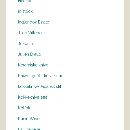
Hensel
in stock
Inglenook Estate
J. de Villebois
Joaquin
Julien Braud
Keramiske knive
Knivmagnet - knivskinne
kokkeknive Japansk stil
Kokkeknive sæt
Kolfok
Kunin Wines
La Chapelle