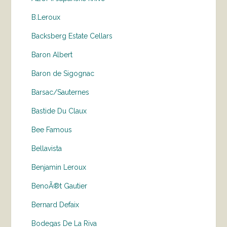
B.Leroux
Backsberg Estate Cellars
Baron Albert
Baron de Sigognac
Barsac/Sauternes
Bastide Du Claux
Bee Famous
Bellavista
Benjamin Leroux
BenoÃ®t Gautier
Bernard Defaix
Bodegas De La Riva