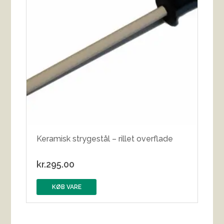
Keramisk strygestål – rillet overflade
kr.
295.00
KØB VARE