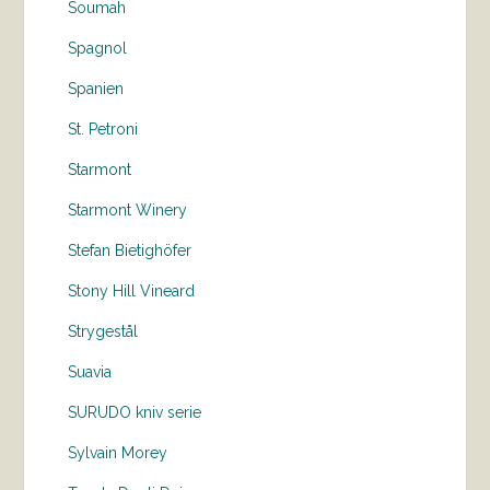
Soumah
Spagnol
Spanien
St. Petroni
Starmont
Starmont Winery
Stefan Bietighöfer
Stony Hill Vineard
Strygestål
Suavia
SURUDO kniv serie
Sylvain Morey