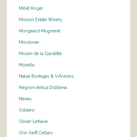
Millet Roger
Mission Estate Winery
Mongeard-Mugneret
Mordoree
Moulin de la Gardette
Musella
Nabal Bodegas & ViÃ±edos
Negroni Antica Distilleria
Neveu
Oddero
Olivier Leflaive
Orin Swift Cellars