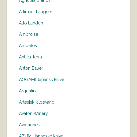
Agricola Brandini
Allimant Laugner
Alto Landon
Ambroise
Ampelos
Antica Terra
Anton Bauer
AOGAMI Japansk knive
Argentina
Artesisk kildevand
Avalon Winery
Avignonesi
AZUMI Japanske knive