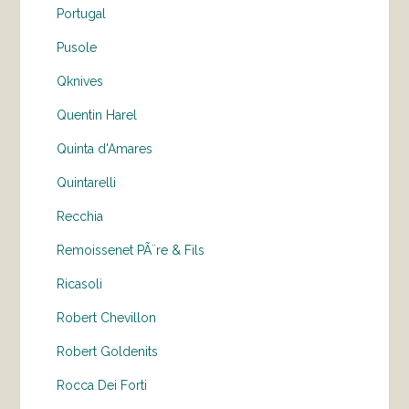
Portugal
Pusole
Qknives
Quentin Harel
Quinta d'Amares
Quintarelli
Recchia
Remoissenet PÃ¨re & Fils
Ricasoli
Robert Chevillon
Robert Goldenits
Rocca Dei Forti