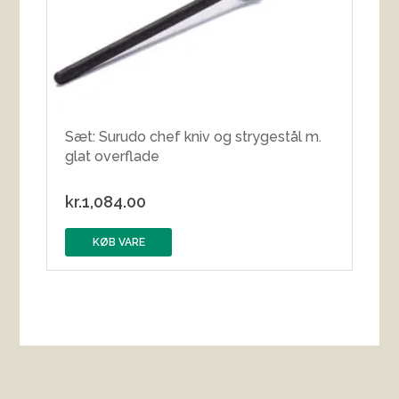
Sæt: Surudo chef kniv og strygestål m.
glat overflade
kr.
1,084.00
KØB VARE