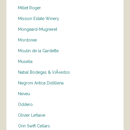
Millet Roger
Mission Estate Winery
Mongeard-Mugneret
Mordoree
Moulin de la Gardette
Musella
Nabal Bodegas & ViÃ±edos
Negroni Antica Distilleria
Neveu
Oddero
Olivier Leflaive
Orin Swift Cellars