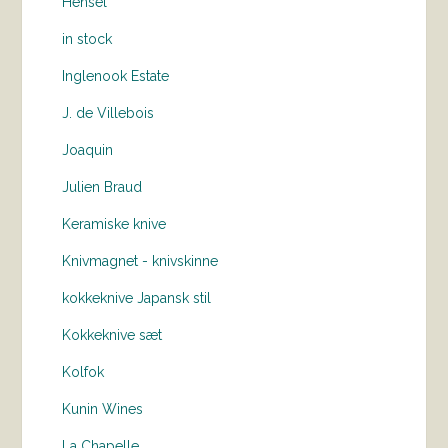
Hensel
in stock
Inglenook Estate
J. de Villebois
Joaquin
Julien Braud
Keramiske knive
Knivmagnet - knivskinne
kokkeknive Japansk stil
Kokkeknive sæt
Kolfok
Kunin Wines
La Chapelle