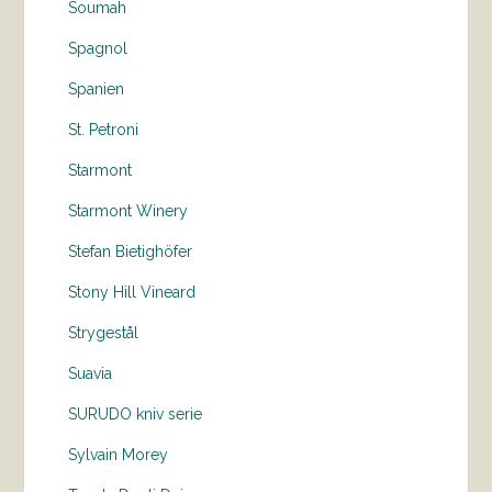
Soumah
Spagnol
Spanien
St. Petroni
Starmont
Starmont Winery
Stefan Bietighöfer
Stony Hill Vineard
Strygestål
Suavia
SURUDO kniv serie
Sylvain Morey