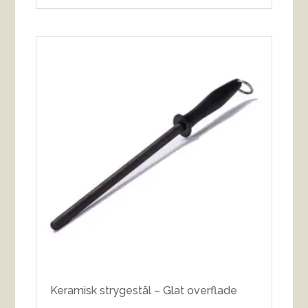
Keramisk strygestål – Glat overflade