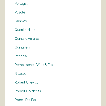
Portugal
Pusole
Qknives
Quentin Harel
Quinta d'Amares
Quintarelli
Recchia
Remoissenet PÃ¨re & Fils
Ricasoli
Robert Chevillon
Robert Goldenits
Rocca Dei Forti