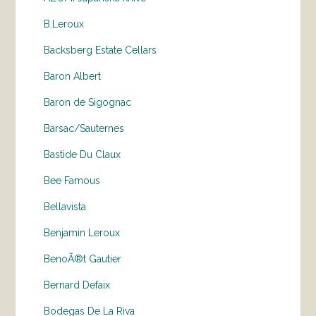
B.Leroux
Backsberg Estate Cellars
Baron Albert
Baron de Sigognac
Barsac/Sauternes
Bastide Du Claux
Bee Famous
Bellavista
Benjamin Leroux
BenoÃ®t Gautier
Bernard Defaix
Bodegas De La Riva