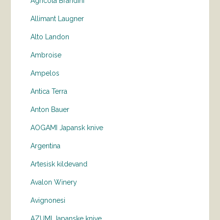
Agricola Brandini
Allimant Laugner
Alto Landon
Ambroise
Ampelos
Antica Terra
Anton Bauer
AOGAMI Japansk knive
Argentina
Artesisk kildevand
Avalon Winery
Avignonesi
AZUMI Japanske knive