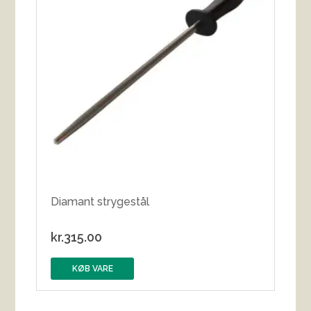
Diamant strygestål
kr.
315.00
KØB VARE