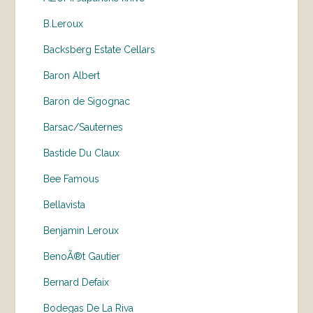
B.Leroux
Backsberg Estate Cellars
Baron Albert
Baron de Sigognac
Barsac/Sauternes
Bastide Du Claux
Bee Famous
Bellavista
Benjamin Leroux
BenoÃ®t Gautier
Bernard Defaix
Bodegas De La Riva