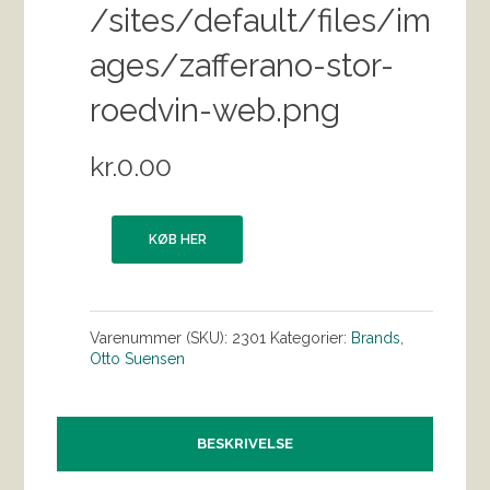
/sites/default/files/im
ages/zafferano-stor-
roedvin-web.png
kr.
0.00
KØB HER
Varenummer (SKU):
2301
Kategorier:
Brands
,
Otto Suensen
BESKRIVELSE