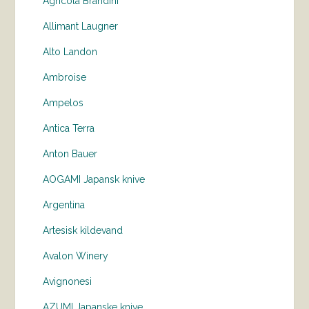
Agricola Brandini
Allimant Laugner
Alto Landon
Ambroise
Ampelos
Antica Terra
Anton Bauer
AOGAMI Japansk knive
Argentina
Artesisk kildevand
Avalon Winery
Avignonesi
AZUMI Japanske knive