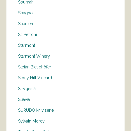
Soumah
Spagnol
Spanien
St. Petroni
Starmont
Starmont Winery
Stefan Bietighöfer
Stony Hill Vineard
Strygestål
Suavia
SURUDO kniv serie
Sylvain Morey