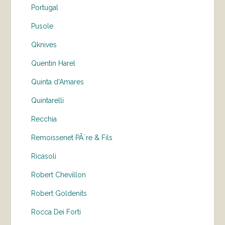
Portugal
Pusole
Qknives
Quentin Harel
Quinta d'Amares
Quintarelli
Recchia
Remoissenet PÃ¨re & Fils
Ricasoli
Robert Chevillon
Robert Goldenits
Rocca Dei Forti