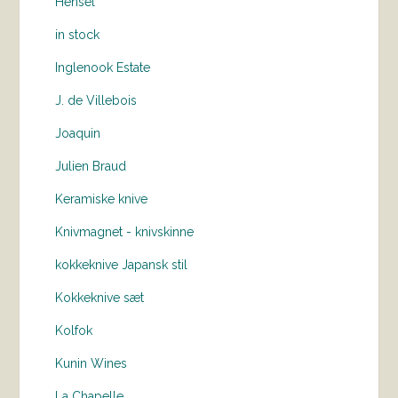
Hensel
in stock
Inglenook Estate
J. de Villebois
Joaquin
Julien Braud
Keramiske knive
Knivmagnet - knivskinne
kokkeknive Japansk stil
Kokkeknive sæt
Kolfok
Kunin Wines
La Chapelle