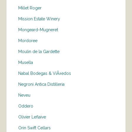
Millet Roger
Mission Estate Winery
Mongeard-Mugneret
Mordoree
Moulin de la Gardette
Musella
Nabal Bodegas & ViÃ±edos
Negroni Antica Distilleria
Neveu
Oddero
Olivier Leflaive
Orin Swift Cellars