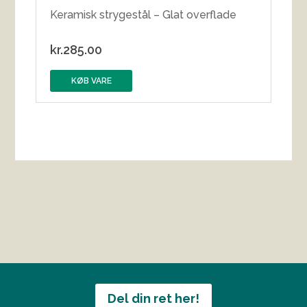
Keramisk strygestål – Glat overflade
kr.
285.00
KØB VARE
Del din ret her!