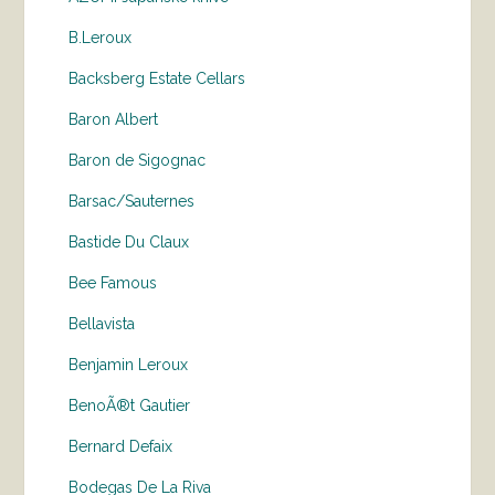
B.Leroux
Backsberg Estate Cellars
Baron Albert
Baron de Sigognac
Barsac/Sauternes
Bastide Du Claux
Bee Famous
Bellavista
Benjamin Leroux
BenoÃ®t Gautier
Bernard Defaix
Bodegas De La Riva