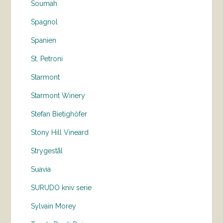
Soumah
Spagnol
Spanien
St. Petroni
Starmont
Starmont Winery
Stefan Bietighöfer
Stony Hill Vineard
Strygestål
Suavia
SURUDO kniv serie
Sylvain Morey