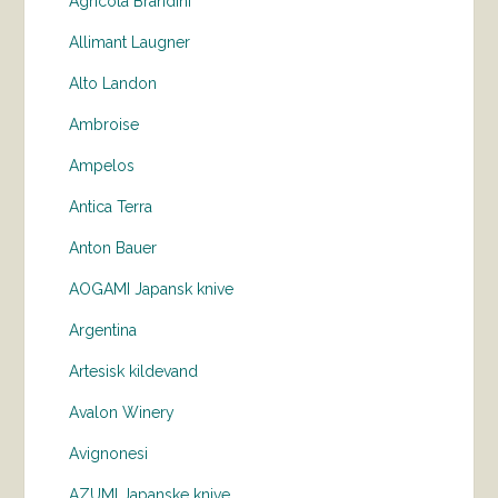
Agricola Brandini
Allimant Laugner
Alto Landon
Ambroise
Ampelos
Antica Terra
Anton Bauer
AOGAMI Japansk knive
Argentina
Artesisk kildevand
Avalon Winery
Avignonesi
AZUMI Japanske knive