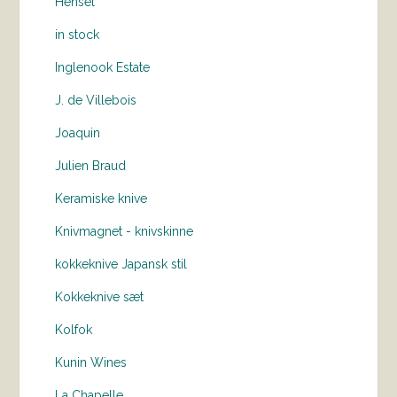
Hensel
in stock
Inglenook Estate
J. de Villebois
Joaquin
Julien Braud
Keramiske knive
Knivmagnet - knivskinne
kokkeknive Japansk stil
Kokkeknive sæt
Kolfok
Kunin Wines
La Chapelle