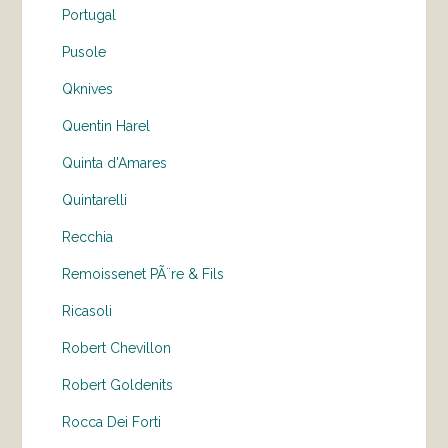
Portugal
Pusole
Qknives
Quentin Harel
Quinta d'Amares
Quintarelli
Recchia
Remoissenet PÃ¨re & Fils
Ricasoli
Robert Chevillon
Robert Goldenits
Rocca Dei Forti