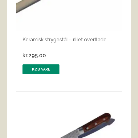
Keramisk strygestål – rillet overflade
kr.
295.00
KØB VARE