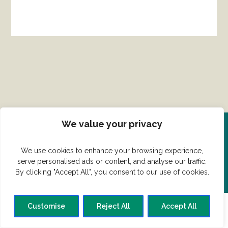
We value your privacy
Del din ret her!
We use cookies to enhance your browsing experience,
serve personalised ads or content, and analyse our traffic.
Har du en konge ret du vil dele?
By clicking "Accept All", you consent to our use of cookies.
Customise
Reject All
Accept All
© Vildmedmad.dk 2019. God og nem mad!