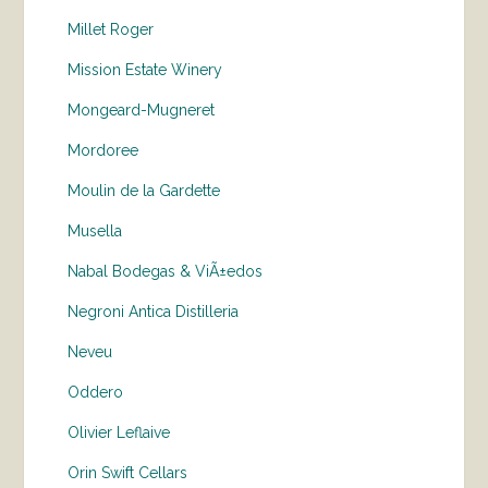
Millet Roger
Mission Estate Winery
Mongeard-Mugneret
Mordoree
Moulin de la Gardette
Musella
Nabal Bodegas & ViÃ±edos
Negroni Antica Distilleria
Neveu
Oddero
Olivier Leflaive
Orin Swift Cellars