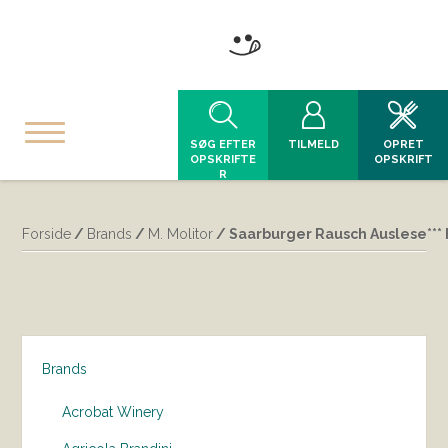
SØG EFTER
TILMELD
OPRET
OPSKRIFTE
OPSKRIFT
R
Forside
/
Brands
/
M. Molitor
/ Saarburger Rausch Auslese*** F
Brands
Acrobat Winery