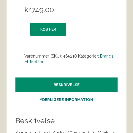
kr.
749.00
KØB HER
Varenummer (SKU):
465218
Kategorier:
Brands
,
M. Molitor
BESKRIVELSE
YDERLIGERE INFORMATION
Beskrivelse
Saarburger Rausch Auslese*** Feinherb fra M. Molitor