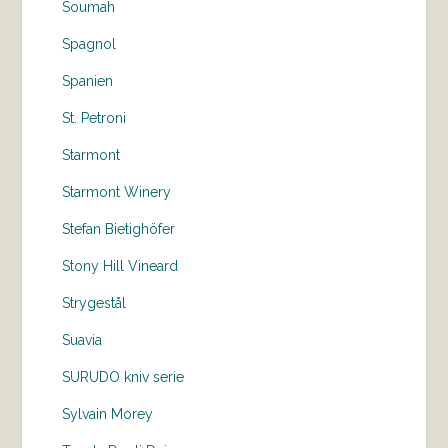
Soumah
Spagnol
Spanien
St. Petroni
Starmont
Starmont Winery
Stefan Bietighöfer
Stony Hill Vineard
Strygestål
Suavia
SURUDO kniv serie
Sylvain Morey