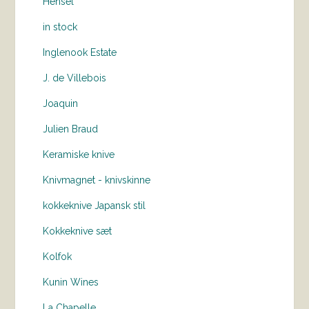
Hensel
in stock
Inglenook Estate
J. de Villebois
Joaquin
Julien Braud
Keramiske knive
Knivmagnet - knivskinne
kokkeknive Japansk stil
Kokkeknive sæt
Kolfok
Kunin Wines
La Chapelle