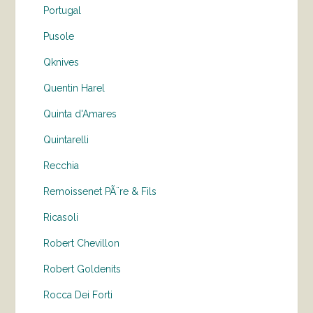
Portugal
Pusole
Qknives
Quentin Harel
Quinta d'Amares
Quintarelli
Recchia
Remoissenet PÃ¨re & Fils
Ricasoli
Robert Chevillon
Robert Goldenits
Rocca Dei Forti