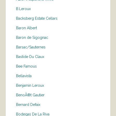
B.Leroux
Backsberg Estate Cellars
Baron Albert
Baron de Sigognac
Barsac/Sauternes
Bastide Du Claux
Bee Famous
Bellavista
Benjamin Leroux
BenoÃ®t Gautier
Bernard Defaix
Bodegas De La Riva