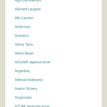
Agricola Brandini
Allimant Laugner
Alto Landon
Ambroise
Ampelos
Antica Terra
Anton Bauer
AOGAMI Japansk knive
Argentina
Artesisk kildevand
Avalon Winery
Avignonesi
AZUMI Japanske knive