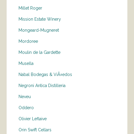
Millet Roger
Mission Estate Winery
Mongeard-Mugneret
Mordoree
Moulin de la Gardette
Musella
Nabal Bodegas & ViÃ±edos
Negroni Antica Distilleria
Neveu
Oddero
Olivier Leflaive
Orin Swift Cellars