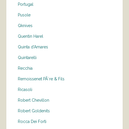
Portugal
Pusole
Qknives
Quentin Harel
Quinta d'Amares
Quintarelli
Recchia
Remoissenet PÃ¨re & Fils
Ricasoli
Robert Chevillon
Robert Goldenits
Rocca Dei Forti