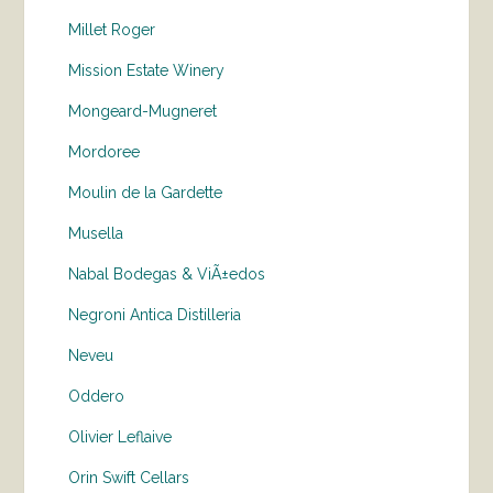
Millet Roger
Mission Estate Winery
Mongeard-Mugneret
Mordoree
Moulin de la Gardette
Musella
Nabal Bodegas & ViÃ±edos
Negroni Antica Distilleria
Neveu
Oddero
Olivier Leflaive
Orin Swift Cellars