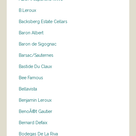
B.Leroux
Backsberg Estate Cellars
Baron Albert
Baron de Sigognac
Barsac/Sauternes
Bastide Du Claux
Bee Famous
Bellavista
Benjamin Leroux
BenoÃ®t Gautier
Bernard Defaix
Bodegas De La Riva