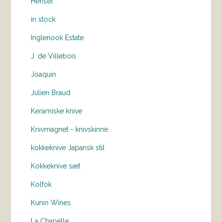
Hensel
in stock
Inglenook Estate
J. de Villebois
Joaquin
Julien Braud
Keramiske knive
Knivmagnet - knivskinne
kokkeknive Japansk stil
Kokkeknive sæt
Kolfok
Kunin Wines
La Chapelle