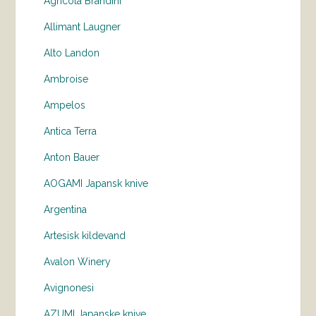
Agricola Brandini
Allimant Laugner
Alto Landon
Ambroise
Ampelos
Antica Terra
Anton Bauer
AOGAMI Japansk knive
Argentina
Artesisk kildevand
Avalon Winery
Avignonesi
AZUMI Japanske knive