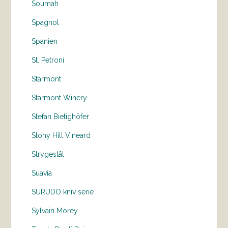
Soumah
Spagnol
Spanien
St. Petroni
Starmont
Starmont Winery
Stefan Bietighöfer
Stony Hill Vineard
Strygestål
Suavia
SURUDO kniv serie
Sylvain Morey