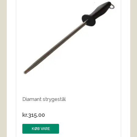
Diamant strygestål
kr.
315.00
KØB VARE