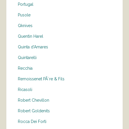
Portugal
Pusole
Qknives
Quentin Harel
Quinta d'Amares
Quintarelli
Recchia
Remoissenet PÃ¨re & Fils
Ricasoli
Robert Chevillon
Robert Goldenits
Rocca Dei Forti