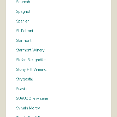
Soumah
Spagnol
Spanien
St. Petroni
Starmont
Starmont Winery
Stefan Bietighöfer
Stony Hill Vineard
Strygestål
Suavia
SURUDO kniv serie
Sylvain Morey