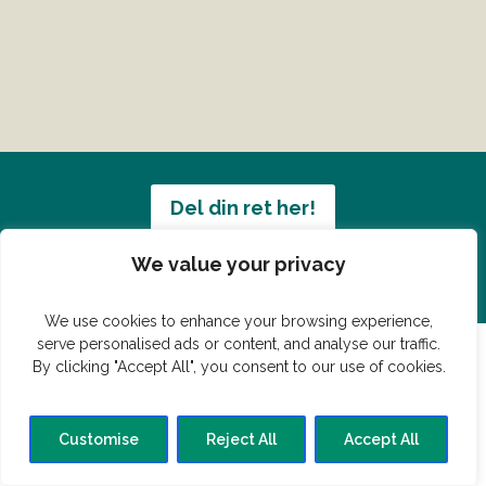
Del din ret her!
We value your privacy
Har du en konge ret du vil dele?
We use cookies to enhance your browsing experience,
serve personalised ads or content, and analyse our traffic.
By clicking "Accept All", you consent to our use of cookies.
© Vildmedmad.dk 2019. God og nem mad!
Forside
Gastroshop
Madjokes
Mad tips
Madblog
Customise
Reject All
Accept All
Hovedret
Bagværk
Forret
Buffet
Dessert