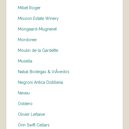
Millet Roger
Mission Estate Winery
Mongeard-Mugneret
Mordoree
Moulin de la Gardette
Musella
Nabal Bodegas & ViÃ±edos
Negroni Antica Distilleria
Neveu
Oddero
Olivier Leflaive
Orin Swift Cellars