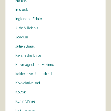
Hensel
in stock
Inglenook Estate
J. de Villebois
Joaquin
Julien Braud
Keramiske knive
Knivmagnet - knivskinne
kokkeknive Japansk stil
Kokkeknive sæt
Kolfok
Kunin Wines
La Chapelle