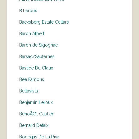
B.Leroux
Backsberg Estate Cellars
Baron Albert
Baron de Sigognac
Barsac/Sauternes
Bastide Du Claux
Bee Famous
Bellavista
Benjamin Leroux
BenoÃ®t Gautier
Bernard Defaix
Bodegas De La Riva