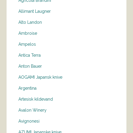
Agricola Brandini
Allimant Laugner
Alto Landon
Ambroise
Ampelos
Antica Terra
Anton Bauer
AOGAMI Japansk knive
Argentina
Artesisk kildevand
Avalon Winery
Avignonesi
AZUMI Japanske knive