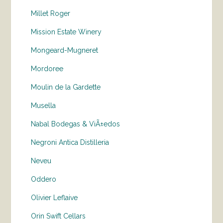
Millet Roger
Mission Estate Winery
Mongeard-Mugneret
Mordoree
Moulin de la Gardette
Musella
Nabal Bodegas & ViÃ±edos
Negroni Antica Distilleria
Neveu
Oddero
Olivier Leflaive
Orin Swift Cellars