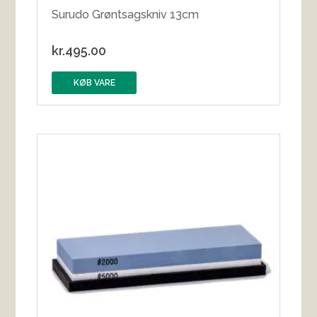
Surudo Grøntsagskniv 13cm
kr.
495.00
KØB VARE