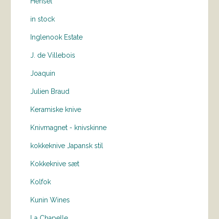
Hensel
in stock
Inglenook Estate
J. de Villebois
Joaquin
Julien Braud
Keramiske knive
Knivmagnet - knivskinne
kokkeknive Japansk stil
Kokkeknive sæt
Kolfok
Kunin Wines
La Chapelle