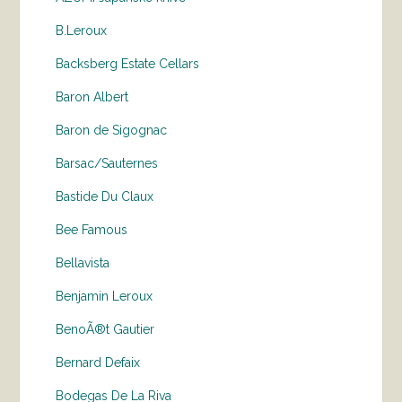
B.Leroux
Backsberg Estate Cellars
Baron Albert
Baron de Sigognac
Barsac/Sauternes
Bastide Du Claux
Bee Famous
Bellavista
Benjamin Leroux
BenoÃ®t Gautier
Bernard Defaix
Bodegas De La Riva