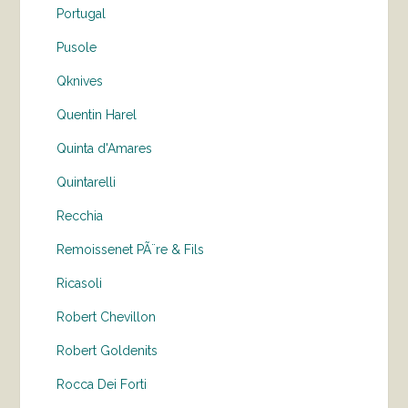
Portugal
Pusole
Qknives
Quentin Harel
Quinta d'Amares
Quintarelli
Recchia
Remoissenet PÃ¨re & Fils
Ricasoli
Robert Chevillon
Robert Goldenits
Rocca Dei Forti