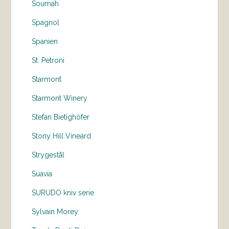
Soumah
Spagnol
Spanien
St. Petroni
Starmont
Starmont Winery
Stefan Bietighöfer
Stony Hill Vineard
Strygestål
Suavia
SURUDO kniv serie
Sylvain Morey