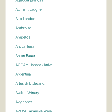
Agricola Brandini
Allimant Laugner
Alto Landon
Ambroise
Ampelos
Antica Terra
Anton Bauer
AOGAMI Japansk knive
Argentina
Artesisk kildevand
Avalon Winery
Avignonesi
AZUMI Japanske knive