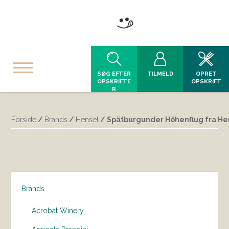
SØG EFTER
TILMELD
OPRET
OPSKRIFTE
OPSKRIFT
R
Forside
/
Brands
/
Hensel
/ Spätburgunder Höhenflug fra He
Brands
Acrobat Winery