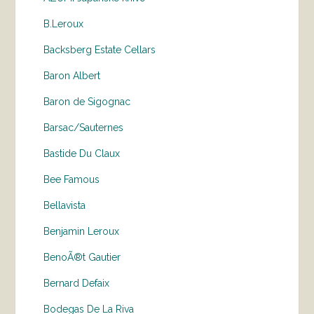
B.Leroux
Backsberg Estate Cellars
Baron Albert
Baron de Sigognac
Barsac/Sauternes
Bastide Du Claux
Bee Famous
Bellavista
Benjamin Leroux
BenoÃ®t Gautier
Bernard Defaix
Bodegas De La Riva