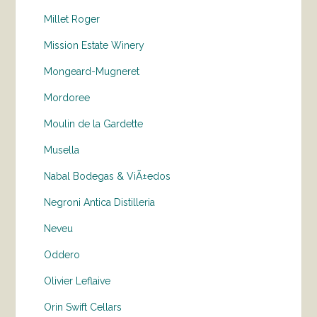
Millet Roger
Mission Estate Winery
Mongeard-Mugneret
Mordoree
Moulin de la Gardette
Musella
Nabal Bodegas & ViÃ±edos
Negroni Antica Distilleria
Neveu
Oddero
Olivier Leflaive
Orin Swift Cellars