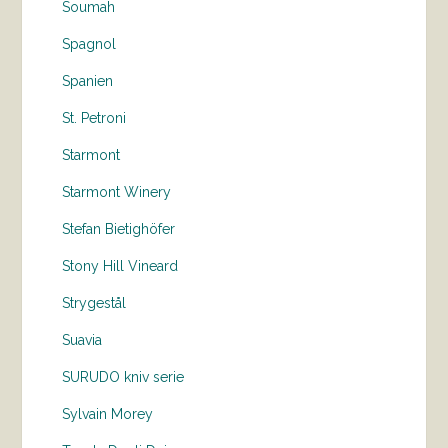
Soumah
Spagnol
Spanien
St. Petroni
Starmont
Starmont Winery
Stefan Bietighöfer
Stony Hill Vineard
Strygestål
Suavia
SURUDO kniv serie
Sylvain Morey