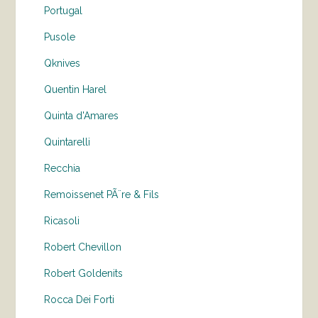
Portugal
Pusole
Qknives
Quentin Harel
Quinta d'Amares
Quintarelli
Recchia
Remoissenet PÃ¨re & Fils
Ricasoli
Robert Chevillon
Robert Goldenits
Rocca Dei Forti