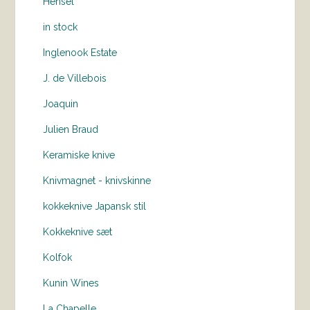
Hensel
in stock
Inglenook Estate
J. de Villebois
Joaquin
Julien Braud
Keramiske knive
Knivmagnet - knivskinne
kokkeknive Japansk stil
Kokkeknive sæt
Kolfok
Kunin Wines
La Chapelle