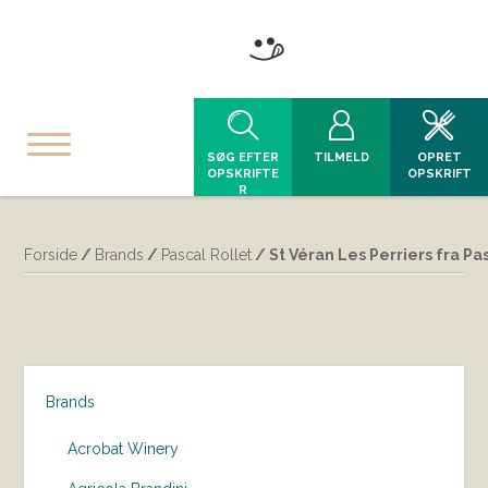
SØG EFTER
TILMELD
OPRET
OPSKRIFTE
OPSKRIFT
R
Forside
/
Brands
/
Pascal Rollet
/ St Véran Les Perriers fra Pa
Brands
Acrobat Winery