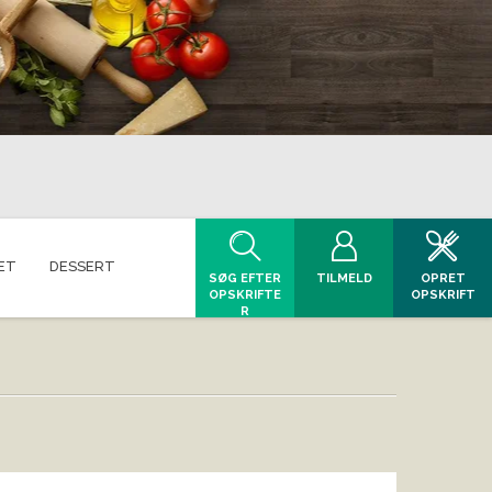
ET
DESSERT
SØG EFTER
TILMELD
OPRET
OPSKRIFTE
OPSKRIFT
R