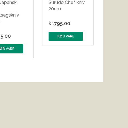
 Japansk
Surudo Chef kniv
i
20cm
tsagskniv
m
kr.
795.00
5.00
KØB VARE
ØB VARE