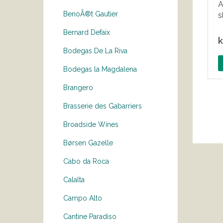
A
BenoÃ®t Gautier
s
Bernard Defaix
k
Bodegas De La Riva
Bodegas la Magdalena
Brangero
Brasserie des Gabarriers
Broadside Wines
Børsen Gazelle
Cabo da Roca
Calalta
Campo Alto
Cantine Paradiso