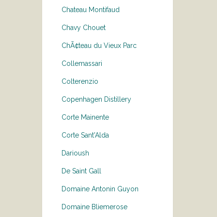
Chateau Montifaud
Chavy Chouet
ChÃ¢teau du Vieux Parc
Collemassari
Colterenzio
Copenhagen Distillery
Corte Mainente
Corte Sant'Alda
Darioush
De Saint Gall
Domaine Antonin Guyon
Domaine Bliemerose