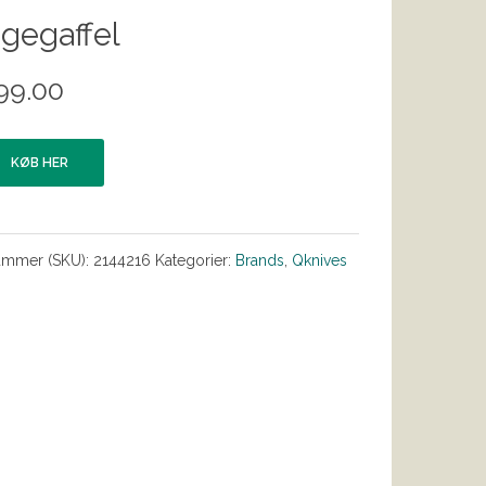
gegaffel
99.00
KØB HER
ummer (SKU):
2144216
Kategorier:
Brands
,
Qknives