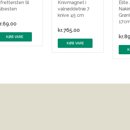
frettersten til
Knivmagnet i
Elite
libesten
valnøddetræ 7
Nakir
knive 45 cm
Grøn
17c
r.
69.00
kr.
765.00
kr.
89
KØB VARE
KØB VARE
K