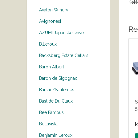
Køkk
Avalon Winery
Avignonesi
Re
AZUMI Japanske knive
B.Leroux
Backsberg Estate Cellars
Baron Albert
Baron de Sigognac
Barsac/Sauternes
Bastide Du Claux
S
5
Bee Famous
k
Bellavista
Benjamin Leroux