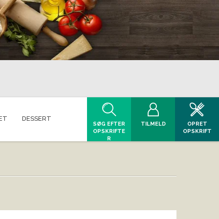
ET
DESSERT
SØG EFTER
TILMELD
OPRET
OPSKRIFTE
OPSKRIFT
R