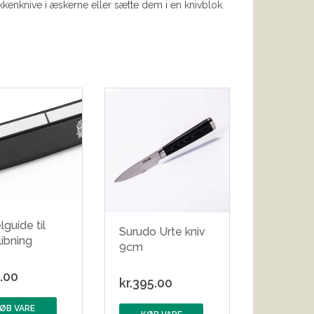
kenknive i æskerne eller sætte dem i en knivblok.
lguide til
Surudo Urte kniv
libning
9cm
.00
kr.
395.00
ØB VARE