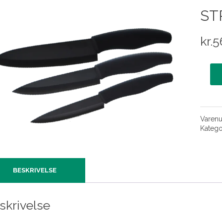
ST
kr.
5
Varen
Katego
BESKRIVELSE
skrivelse