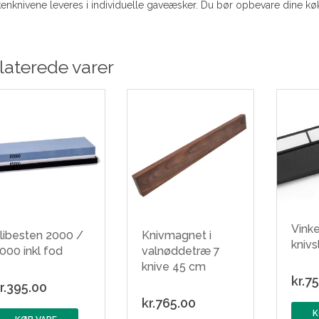
enknivene leveres i individuelle gaveæsker. Du bør opbevare dine køk
laterede varer
Vinke
libesten 2000 /
Knivmagnet i
knivs
000 inkl fod
valnøddetræ 7
knive 45 cm
kr.
75
r.
395.00
kr.
765.00
K