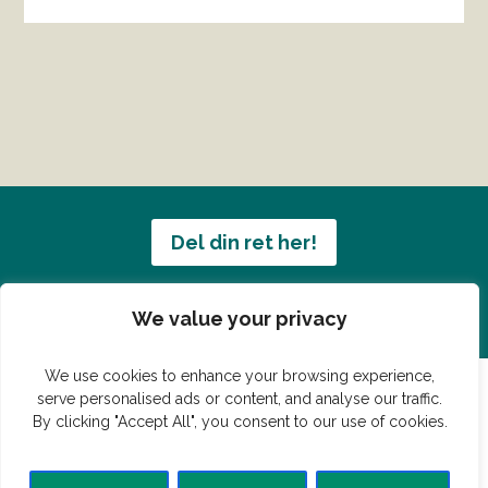
Del din ret her!
Har du en konge ret du vil dele?
We value your privacy
We use cookies to enhance your browsing experience,
serve personalised ads or content, and analyse our traffic.
By clicking "Accept All", you consent to our use of cookies.
© Vildmedmad.dk 2019. God og nem mad!
Forside
Gastroshop
Madjokes
Mad tips
Madblog