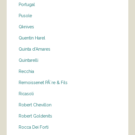
Portugal
Pusole
Qknives
Quentin Harel
Quinta d'Amares
Quintarelli
Recchia
Remoissenet PÃ¨re & Fils
Ricasoli
Robert Chevillon
Robert Goldenits
Rocca Dei Forti