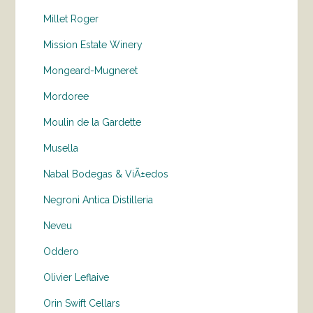
Millet Roger
Mission Estate Winery
Mongeard-Mugneret
Mordoree
Moulin de la Gardette
Musella
Nabal Bodegas & ViÃ±edos
Negroni Antica Distilleria
Neveu
Oddero
Olivier Leflaive
Orin Swift Cellars