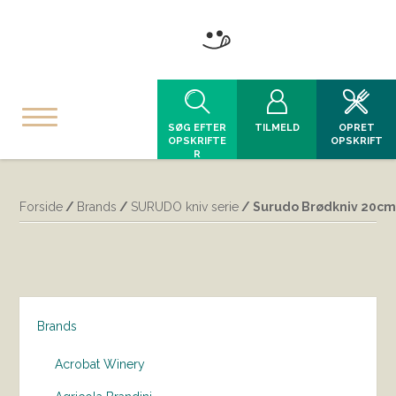
SØG EFTER
TILMELD
OPRET
OPSKRIFTE
OPSKRIFT
R
Forside
/
Brands
/
SURUDO kniv serie
/ Surudo Brødkniv 20c
Brands
Acrobat Winery