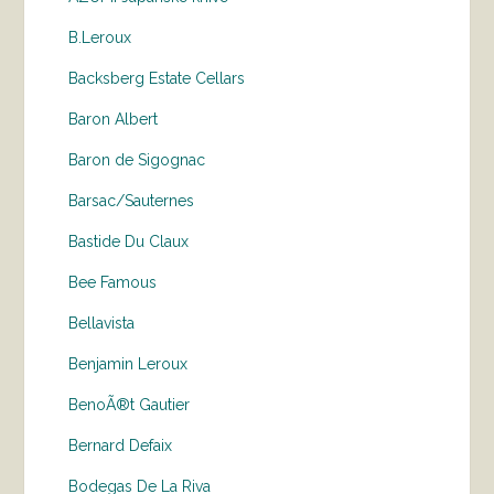
B.Leroux
Backsberg Estate Cellars
Baron Albert
Baron de Sigognac
Barsac/Sauternes
Bastide Du Claux
Bee Famous
Bellavista
Benjamin Leroux
BenoÃ®t Gautier
Bernard Defaix
Bodegas De La Riva