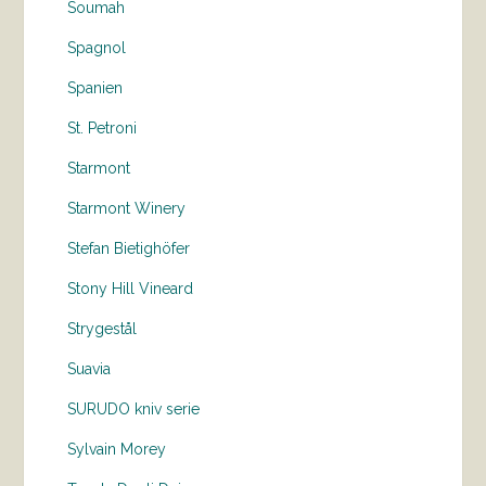
Soumah
Spagnol
Spanien
St. Petroni
Starmont
Starmont Winery
Stefan Bietighöfer
Stony Hill Vineard
Strygestål
Suavia
SURUDO kniv serie
Sylvain Morey