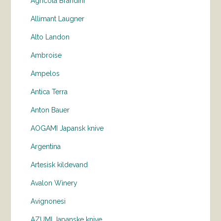
Agricola Brandini
Allimant Laugner
Alto Landon
Ambroise
Ampelos
Antica Terra
Anton Bauer
AOGAMI Japansk knive
Argentina
Artesisk kildevand
Avalon Winery
Avignonesi
AZUMI Japanske knive