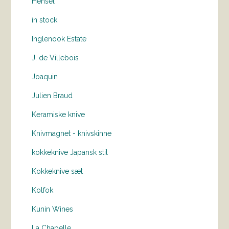
Hensel
in stock
Inglenook Estate
J. de Villebois
Joaquin
Julien Braud
Keramiske knive
Knivmagnet - knivskinne
kokkeknive Japansk stil
Kokkeknive sæt
Kolfok
Kunin Wines
La Chapelle