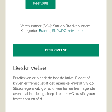
KØB VARE
Varenummer (SKU):
Surudo Brødkniv 20cm
Kategorier:
Brands
,
SURUDO kniv serie
BESKRIVELSE
Beskrivelse
Brødkniven er blandt de bedste knive. Bladet på
kniven er fremstillet af det japanske knivstål VG-10.
Stålets egenskab gør at kniven har en fremragende
even til at holde sig skarp. I test er VG-10 ståltypen
testet som en af d