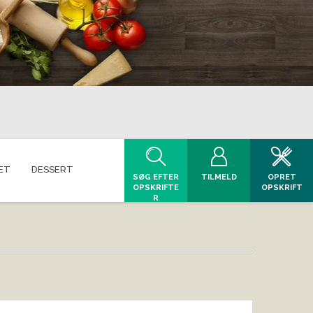
ET
DESSERT
SØG EFTER
TILMELD
OPRET
OPSKRIFTE
OPSKRIFT
R