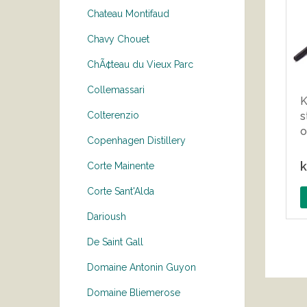
Chateau Montifaud
Chavy Chouet
ChÃ¢teau du Vieux Parc
Collemassari
K
s
Colterenzio
o
Copenhagen Distillery
k
Corte Mainente
Corte Sant'Alda
Darioush
De Saint Gall
Domaine Antonin Guyon
Domaine Bliemerose