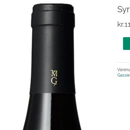
Syr
kr.
1
Varen
Gassie