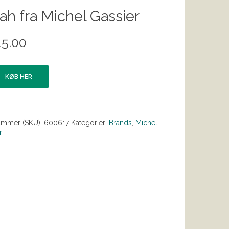
ah fra Michel Gassier
15.00
KØB HER
ummer (SKU):
600617
Kategorier:
Brands
,
Michel
r