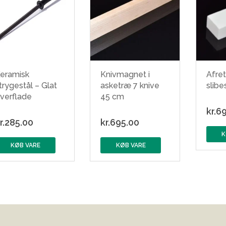
eramisk
Knivmagnet i
Afret
trygestål – Glat
asketræ 7 knive
slibe
verflade
45 cm
kr.
69
r.
285.00
kr.
695.00
K
KØB VARE
KØB VARE