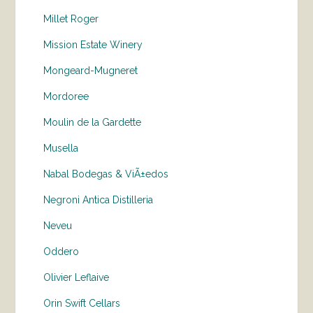
Millet Roger
Mission Estate Winery
Mongeard-Mugneret
Mordoree
Moulin de la Gardette
Musella
Nabal Bodegas & ViÃ±edos
Negroni Antica Distilleria
Neveu
Oddero
Olivier Leflaive
Orin Swift Cellars