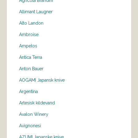
Agricola Brandini
Allimant Laugner
Alto Landon
Ambroise
Ampelos
Antica Terra
Anton Bauer
AOGAMI Japansk knive
Argentina
Artesisk kildevand
Avalon Winery
Avignonesi
AZUMI Japanske knive