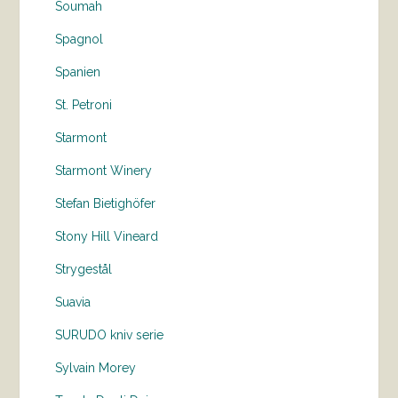
Soumah
Spagnol
Spanien
St. Petroni
Starmont
Starmont Winery
Stefan Bietighöfer
Stony Hill Vineard
Strygestål
Suavia
SURUDO kniv serie
Sylvain Morey