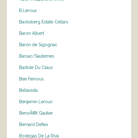
B.Leroux
Backsberg Estate Cellars
Baron Albert
Baron de Sigognac
Barsac/Sauternes
Bastide Du Claux
Bee Famous
Bellavista
Benjamin Leroux
BenoÃ®t Gautier
Bernard Defaix
Bodegas De La Riva