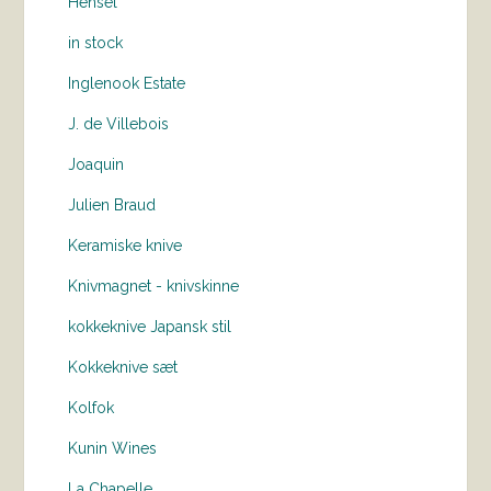
Hensel
in stock
Inglenook Estate
J. de Villebois
Joaquin
Julien Braud
Keramiske knive
Knivmagnet - knivskinne
kokkeknive Japansk stil
Kokkeknive sæt
Kolfok
Kunin Wines
La Chapelle