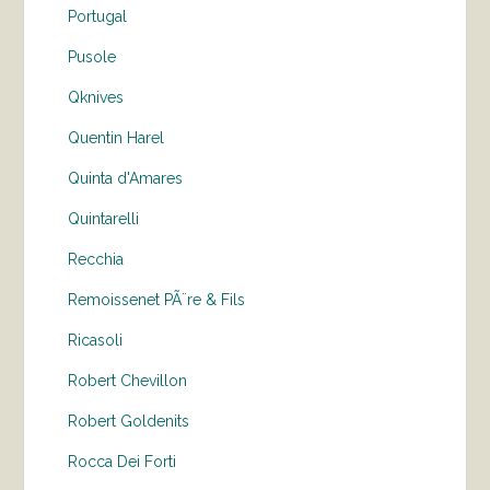
Portugal
Pusole
Qknives
Quentin Harel
Quinta d'Amares
Quintarelli
Recchia
Remoissenet PÃ¨re & Fils
Ricasoli
Robert Chevillon
Robert Goldenits
Rocca Dei Forti