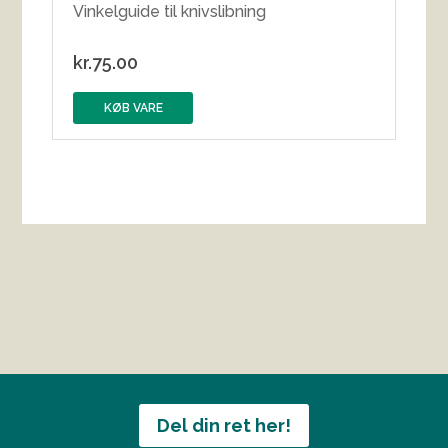
Vinkelguide til knivslibning
kr.
75.00
KØB VARE
Del din ret her!