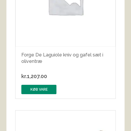
Forge De Laguiole kniv og gafel sæt i
oliventræ
kr.
1,207.00
KØB VARE