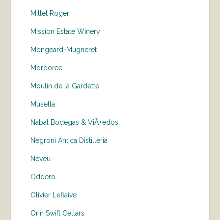
Millet Roger
Mission Estate Winery
Mongeard-Mugneret
Mordoree
Moulin de la Gardette
Musella
Nabal Bodegas & ViÃ±edos
Negroni Antica Distilleria
Neveu
Oddero
Olivier Leflaive
Orin Swift Cellars