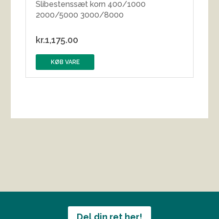
Slibestenssæt korn 400/1000
2000/5000 3000/8000
kr.
1,175.00
KØB VARE
Del din ret her!