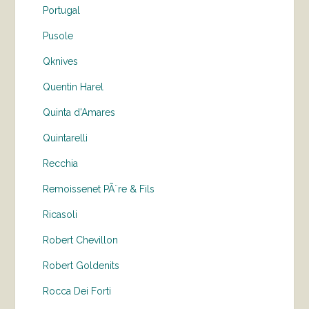
Portugal
Pusole
Qknives
Quentin Harel
Quinta d'Amares
Quintarelli
Recchia
Remoissenet PÃ¨re & Fils
Ricasoli
Robert Chevillon
Robert Goldenits
Rocca Dei Forti