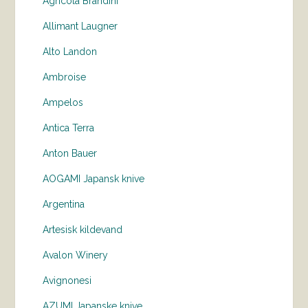
Agricola Brandini
Allimant Laugner
Alto Landon
Ambroise
Ampelos
Antica Terra
Anton Bauer
AOGAMI Japansk knive
Argentina
Artesisk kildevand
Avalon Winery
Avignonesi
AZUMI Japanske knive