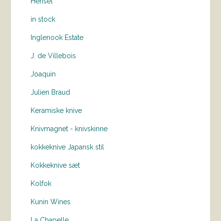
Hensel
in stock
Inglenook Estate
J. de Villebois
Joaquin
Julien Braud
Keramiske knive
Knivmagnet - knivskinne
kokkeknive Japansk stil
Kokkeknive sæt
Kolfok
Kunin Wines
La Chapelle