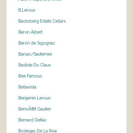
B.Leroux
Backsberg Estate Cellars
Baron Albert
Baron de Sigognac
Barsac/Sauternes
Bastide Du Claux
Bee Famous
Bellavista
Benjamin Leroux
BenoÃ®t Gautier
Bernard Defaix
Bodegas De La Riva