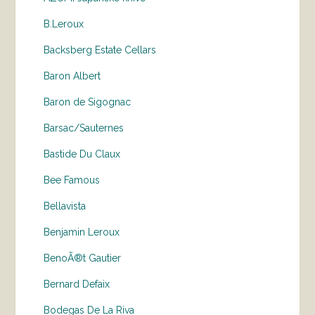
B.Leroux
Backsberg Estate Cellars
Baron Albert
Baron de Sigognac
Barsac/Sauternes
Bastide Du Claux
Bee Famous
Bellavista
Benjamin Leroux
BenoÃ®t Gautier
Bernard Defaix
Bodegas De La Riva