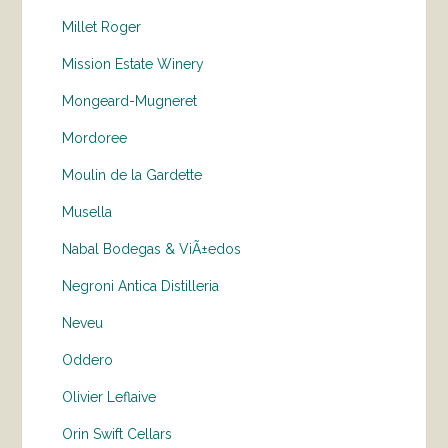
Millet Roger
Mission Estate Winery
Mongeard-Mugneret
Mordoree
Moulin de la Gardette
Musella
Nabal Bodegas & ViÃ±edos
Negroni Antica Distilleria
Neveu
Oddero
Olivier Leflaive
Orin Swift Cellars