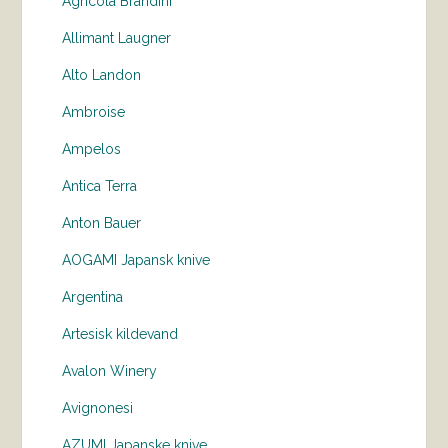
Agricola Brandini
Allimant Laugner
Alto Landon
Ambroise
Ampelos
Antica Terra
Anton Bauer
AOGAMI Japansk knive
Argentina
Artesisk kildevand
Avalon Winery
Avignonesi
AZUMI Japanske knive