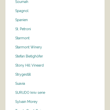
Soumah
Spagnol
Spanien
St. Petroni
Starmont
Starmont Winery
Stefan Bietighöfer
Stony Hill Vineard
Strygestål
Suavia
SURUDO kniv serie
Sylvain Morey