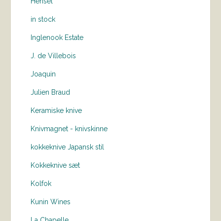
Hensel
in stock
Inglenook Estate
J. de Villebois
Joaquin
Julien Braud
Keramiske knive
Knivmagnet - knivskinne
kokkeknive Japansk stil
Kokkeknive sæt
Kolfok
Kunin Wines
La Chapelle