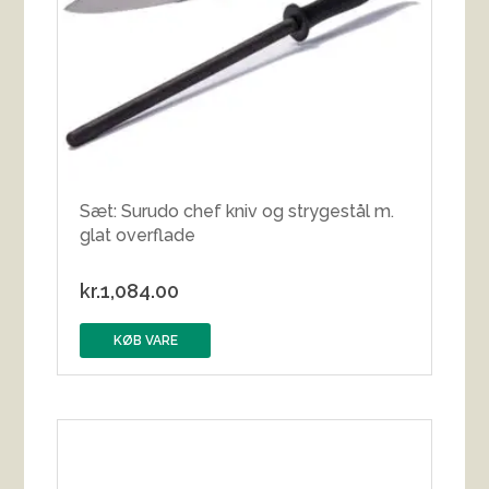
Sæt: Surudo chef kniv og strygestål m.
glat overflade
kr.
1,084.00
KØB VARE