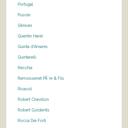
Portugal
Pusole
Qknives
Quentin Harel
Quinta d'Amares
Quintarelli
Recchia
Remoissenet PÃ¨re & Fils
Ricasoli
Robert Chevillon
Robert Goldenits
Rocca Dei Forti