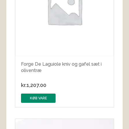
Forge De Laguiole kniv og gafel sæt i
oliventræ
kr.
1,207.00
KØB VARE