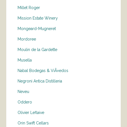
Millet Roger
Mission Estate Winery
Mongeard-Mugneret
Mordoree
Moulin de la Gardette
Musella
Nabal Bodegas & ViÃ±edos
Negroni Antica Distilleria
Neveu
Oddero
Olivier Leflaive
Orin Swift Cellars