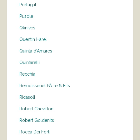
Portugal
Pusole
Qknives
Quentin Harel
Quinta d'Amares
Quintarelli
Recchia
Remoissenet PÃ¨re & Fils
Ricasoli
Robert Chevillon
Robert Goldenits
Rocca Dei Forti