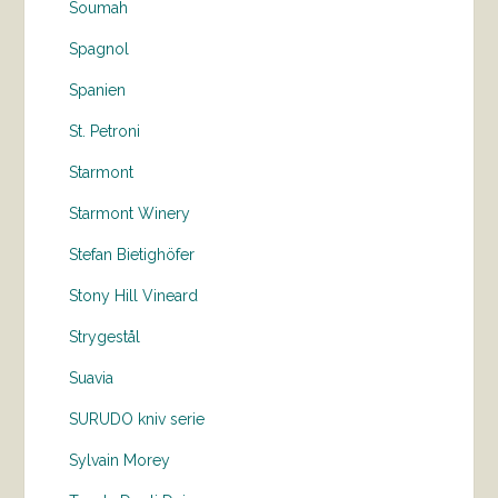
Soumah
Spagnol
Spanien
St. Petroni
Starmont
Starmont Winery
Stefan Bietighöfer
Stony Hill Vineard
Strygestål
Suavia
SURUDO kniv serie
Sylvain Morey