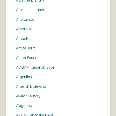
Agricola Brandini
Allimant Laugner
Alto Landon
Ambroise
Ampelos
Antica Terra
Anton Bauer
AOGAMI Japansk knive
Argentina
Artesisk kildevand
Avalon Winery
Avignonesi
AZUMI Japanske knive