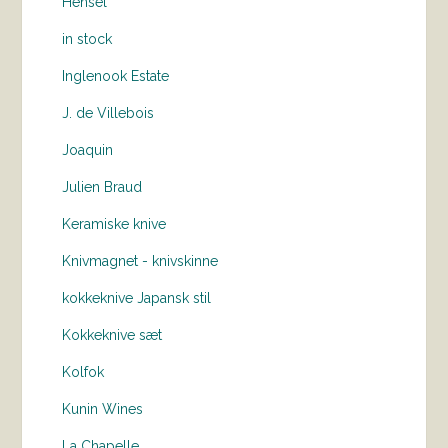
Hensel
in stock
Inglenook Estate
J. de Villebois
Joaquin
Julien Braud
Keramiske knive
Knivmagnet - knivskinne
kokkeknive Japansk stil
Kokkeknive sæt
Kolfok
Kunin Wines
La Chapelle