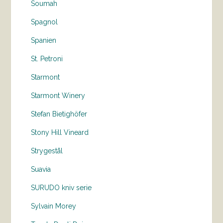
Soumah
Spagnol
Spanien
St. Petroni
Starmont
Starmont Winery
Stefan Bietighöfer
Stony Hill Vineard
Strygestål
Suavia
SURUDO kniv serie
Sylvain Morey