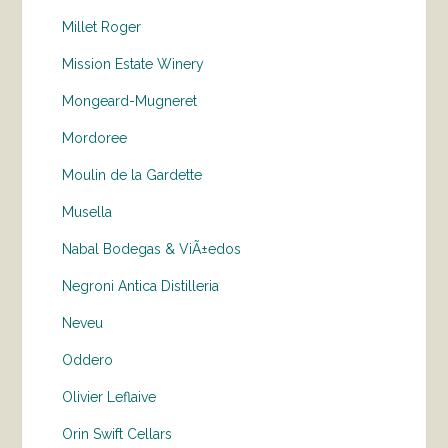
Millet Roger
Mission Estate Winery
Mongeard-Mugneret
Mordoree
Moulin de la Gardette
Musella
Nabal Bodegas & ViÃ±edos
Negroni Antica Distilleria
Neveu
Oddero
Olivier Leflaive
Orin Swift Cellars