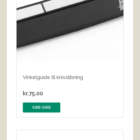
Vinkelguide til knivslibning
kr.
75.00
KØB VARE