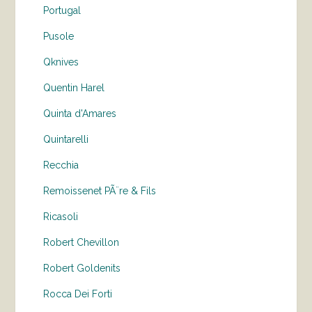
Portugal
Pusole
Qknives
Quentin Harel
Quinta d'Amares
Quintarelli
Recchia
Remoissenet PÃ¨re & Fils
Ricasoli
Robert Chevillon
Robert Goldenits
Rocca Dei Forti