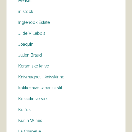
Hensel
in stock
Inglenook Estate
J. de Villebois
Joaquin
Julien Braud
Keramiske knive
Knivmagnet - knivskinne
kokkeknive Japansk stil
Kokkeknive sæt
Kolfok
Kunin Wines
La Chapelle