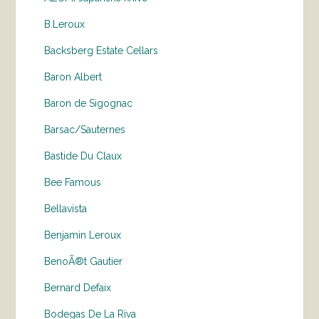
B.Leroux
Backsberg Estate Cellars
Baron Albert
Baron de Sigognac
Barsac/Sauternes
Bastide Du Claux
Bee Famous
Bellavista
Benjamin Leroux
BenoÃ®t Gautier
Bernard Defaix
Bodegas De La Riva