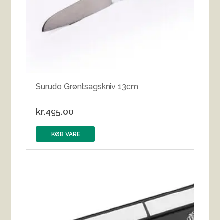
Surudo Grøntsagskniv 13cm
kr.
495.00
KØB VARE