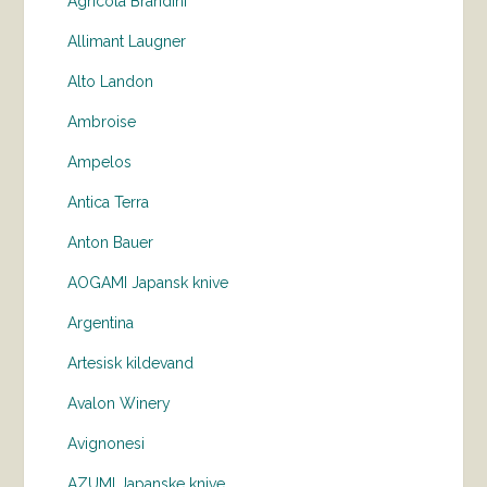
Agricola Brandini
Allimant Laugner
Alto Landon
Ambroise
Ampelos
Antica Terra
Anton Bauer
AOGAMI Japansk knive
Argentina
Artesisk kildevand
Avalon Winery
Avignonesi
AZUMI Japanske knive