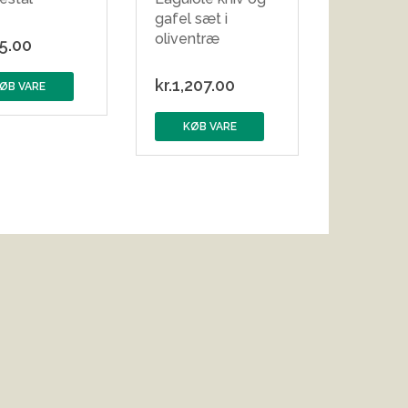
gafel sæt i
oliventræ
5.00
kr.
1,207.00
ØB VARE
KØB VARE