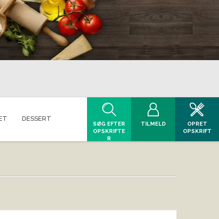
ET
DESSERT
SØG EFTER
TILMELD
OPRET
OPSKRIFTE
OPSKRIFT
R