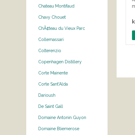
m
Chateau Montifaud
Chavy Chouet
k
ChÃ¢teau du Vieux Parc
Collemassari
Colterenzio
Copenhagen Distillery
Corte Mainente
Corte Sant'Alda
Darioush
De Saint Gall
Domaine Antonin Guyon
Domaine Bliemerose