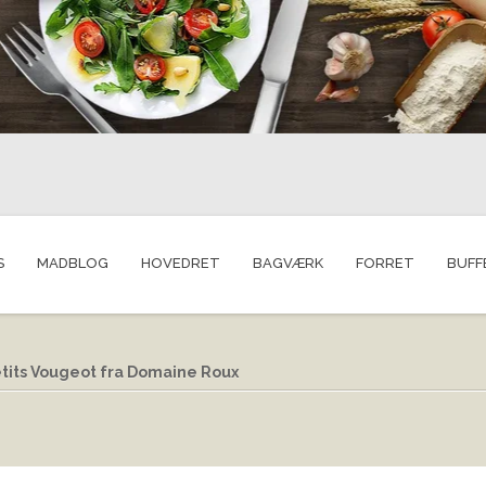
S
MADBLOG
HOVEDRET
BAGVÆRK
FORRET
BUFF
etits Vougeot fra Domaine Roux