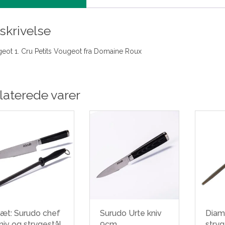
skrivelse
eot 1. Cru Petits Vougeot fra Domaine Roux
laterede varer
æt: Surudo chef
Surudo Urte kniv
Diam
niv og strygestål
9cm
stryg