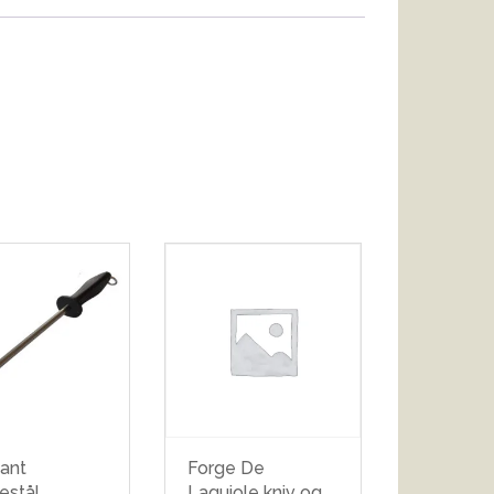
ant
Forge De
estål
Laguiole kniv og