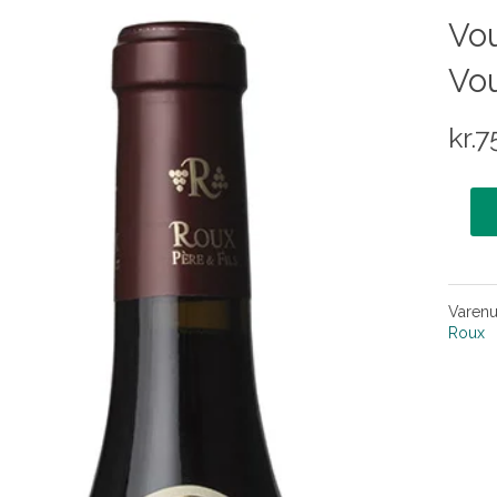
Vou
Vo
kr.
7
Varen
Roux