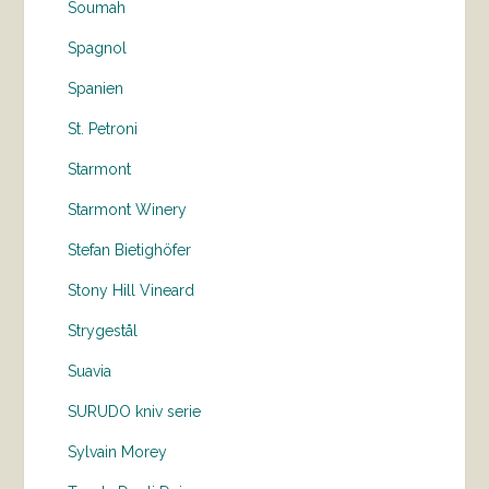
Soumah
Spagnol
Spanien
St. Petroni
Starmont
Starmont Winery
Stefan Bietighöfer
Stony Hill Vineard
Strygestål
Suavia
SURUDO kniv serie
Sylvain Morey