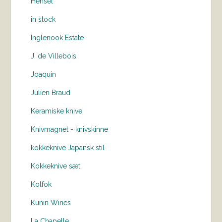
Hensel
in stock
Inglenook Estate
J. de Villebois
Joaquin
Julien Braud
Keramiske knive
Knivmagnet - knivskinne
kokkeknive Japansk stil
Kokkeknive sæt
Kolfok
Kunin Wines
La Chapelle