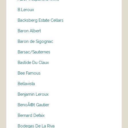
B.Leroux
Backsberg Estate Cellars
Baron Albert
Baron de Sigognac
Barsac/Sauternes
Bastide Du Claux
Bee Famous
Bellavista
Benjamin Leroux
BenoÃ®t Gautier
Bernard Defaix
Bodegas De La Riva