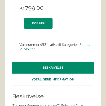
kr.
799.00
KØB HER
Varenummer (SKU):
465718
Kategorier:
Brands
,
M. Molitor
BESKRIVELSE
YDERLIGERE INFORMATION
Beskrivelse
Zeltinger Sonnenuhr Auslese*** Feinherb fra M.