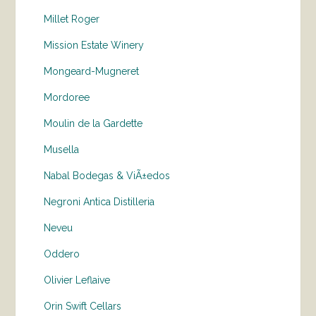
Millet Roger
Mission Estate Winery
Mongeard-Mugneret
Mordoree
Moulin de la Gardette
Musella
Nabal Bodegas & ViÃ±edos
Negroni Antica Distilleria
Neveu
Oddero
Olivier Leflaive
Orin Swift Cellars