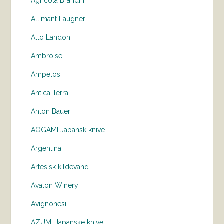
Agricola Brandini
Allimant Laugner
Alto Landon
Ambroise
Ampelos
Antica Terra
Anton Bauer
AOGAMI Japansk knive
Argentina
Artesisk kildevand
Avalon Winery
Avignonesi
AZUMI Japanske knive