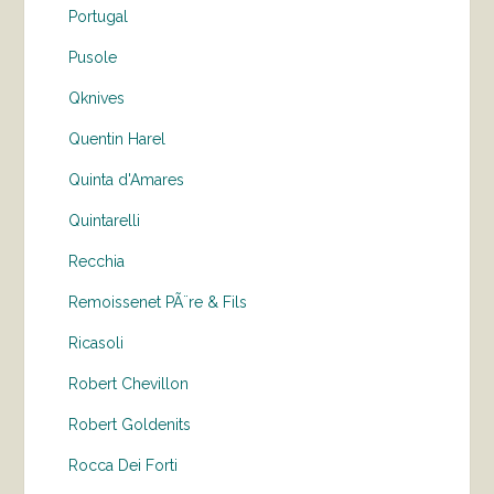
Portugal
Pusole
Qknives
Quentin Harel
Quinta d'Amares
Quintarelli
Recchia
Remoissenet PÃ¨re & Fils
Ricasoli
Robert Chevillon
Robert Goldenits
Rocca Dei Forti