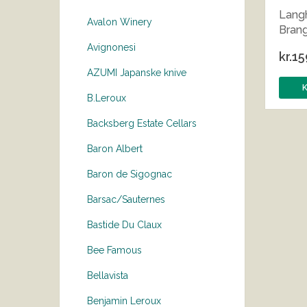
Langh
Avalon Winery
Bran
Avignonesi
kr.
15
AZUMI Japanske knive
B.Leroux
Backsberg Estate Cellars
Baron Albert
Baron de Sigognac
Barsac/Sauternes
Bastide Du Claux
Bee Famous
Bellavista
Benjamin Leroux