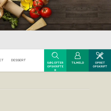
ET
DESSERT
SØG EFTER
TILMELD
OPRET
OPSKRIFTE
OPSKRIFT
R