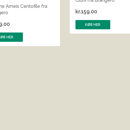
Cloni fra Brangero
e Arneis Centofile fra
kr.
159.00
gero
9.00
KØB HER
KØB HER