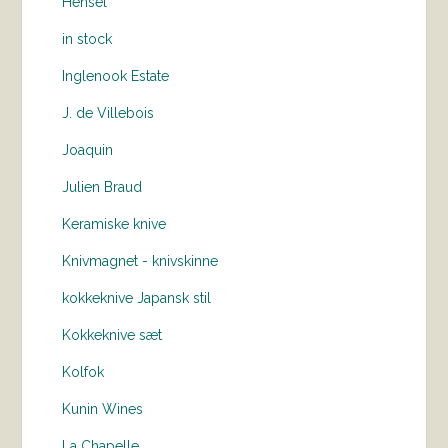
Hensel
in stock
Inglenook Estate
J. de Villebois
Joaquin
Julien Braud
Keramiske knive
Knivmagnet - knivskinne
kokkeknive Japansk stil
Kokkeknive sæt
Kolfok
Kunin Wines
La Chapelle