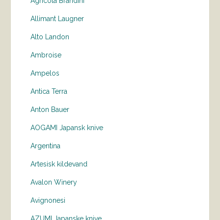
Agricola Brandini
Allimant Laugner
Alto Landon
Ambroise
Ampelos
Antica Terra
Anton Bauer
AOGAMI Japansk knive
Argentina
Artesisk kildevand
Avalon Winery
Avignonesi
AZUMI Japanske knive