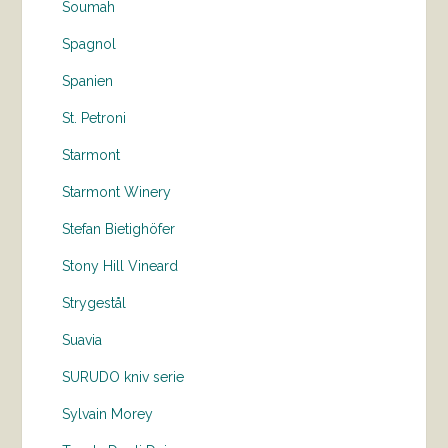
Soumah
Spagnol
Spanien
St. Petroni
Starmont
Starmont Winery
Stefan Bietighöfer
Stony Hill Vineard
Strygestål
Suavia
SURUDO kniv serie
Sylvain Morey