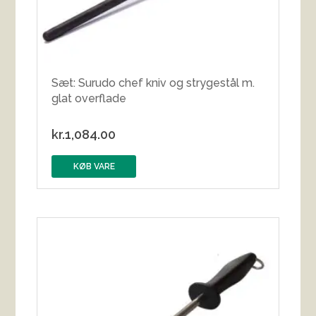
Sæt: Surudo chef kniv og strygestål m.
glat overflade
kr.
1,084.00
KØB VARE