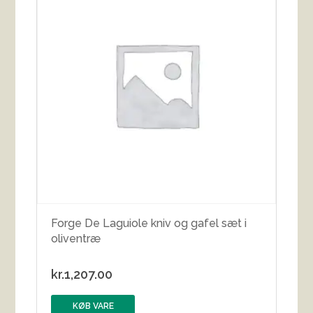
Forge De Laguiole kniv og gafel sæt i
oliventræ
kr.
1,207.00
KØB VARE