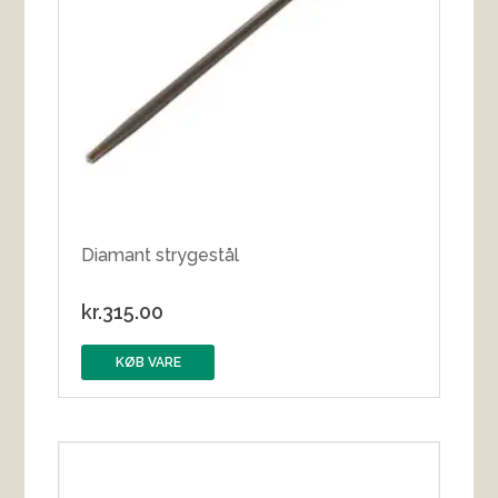
Diamant strygestål
kr.
315.00
KØB VARE