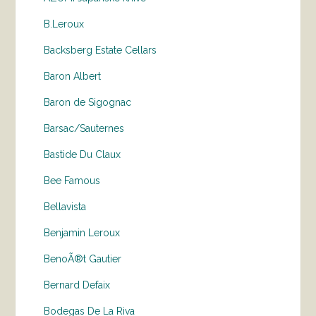
B.Leroux
Backsberg Estate Cellars
Baron Albert
Baron de Sigognac
Barsac/Sauternes
Bastide Du Claux
Bee Famous
Bellavista
Benjamin Leroux
BenoÃ®t Gautier
Bernard Defaix
Bodegas De La Riva