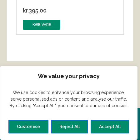
kr.
395.00
KØB VARE
We value your privacy
We use cookies to enhance your browsing experience,
serve personalised ads or content, and analyse our traffic.
By clicking "Accept All", you consent to our use of cookies.
Del din ret her!
Customise
Reject All
Accept All