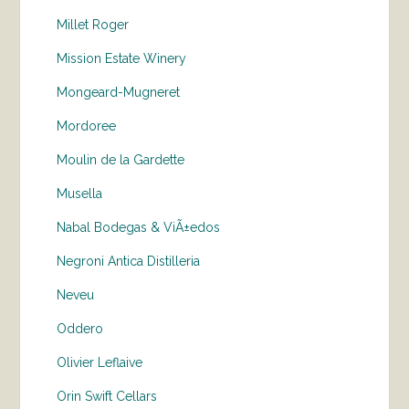
Millet Roger
Mission Estate Winery
Mongeard-Mugneret
Mordoree
Moulin de la Gardette
Musella
Nabal Bodegas & ViÃ±edos
Negroni Antica Distilleria
Neveu
Oddero
Olivier Leflaive
Orin Swift Cellars