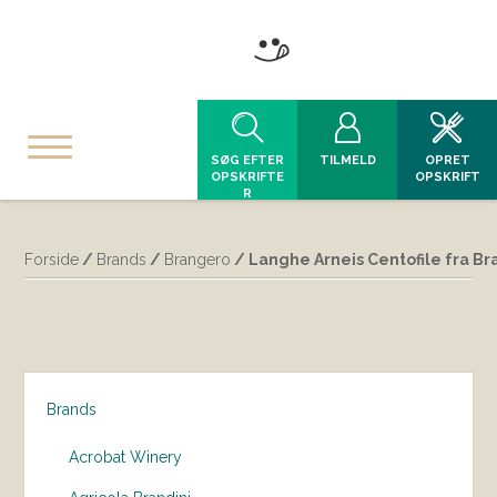
SØG EFTER
TILMELD
OPRET
OPSKRIFTE
OPSKRIFT
R
Forside
/
Brands
/
Brangero
/ Langhe Arneis Centofile fra B
Brands
Acrobat Winery