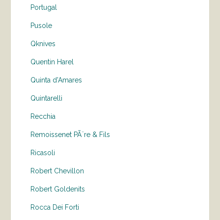
Portugal
Pusole
Qknives
Quentin Harel
Quinta d'Amares
Quintarelli
Recchia
Remoissenet PÃ¨re & Fils
Ricasoli
Robert Chevillon
Robert Goldenits
Rocca Dei Forti