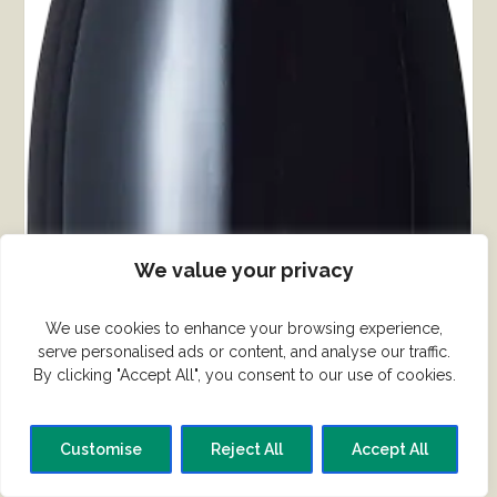
We value your privacy
We use cookies to enhance your browsing experience,
Nuits-St-Georges Vaucrains 1.Cru fra Robert
serve personalised ads or content, and analyse our traffic.
Chevillon
By clicking "Accept All", you consent to our use of cookies.
kr.
949.00
Customise
Reject All
Accept All
KØB HER