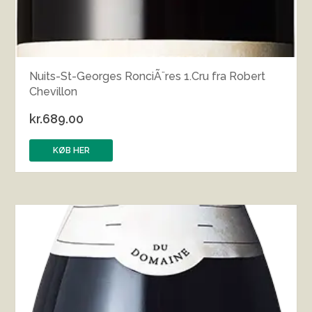
Nuits-St-Georges RonciÃ¨res 1.Cru fra Robert
Chevillon
kr.
689.00
KØB HER