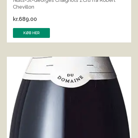
Nuits-St-Georges Chaignots 1.Cru fra Robert
Chevillon
kr.
689.00
KØB HER