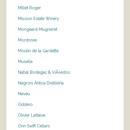
Millet Roger
Mission Estate Winery
Mongeard-Mugneret
Mordoree
Moulin de la Gardette
Musella
Nabal Bodegas & ViÃ±edos
Negroni Antica Distilleria
Neveu
Oddero
Olivier Leflaive
Orin Swift Cellars