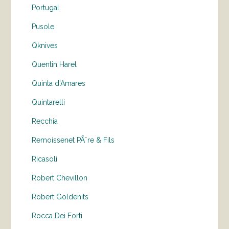
Portugal
Pusole
Qknives
Quentin Harel
Quinta d'Amares
Quintarelli
Recchia
Remoissenet PÃ¨re & Fils
Ricasoli
Robert Chevillon
Robert Goldenits
Rocca Dei Forti