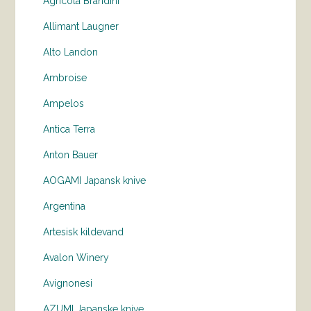
Agricola Brandini
Allimant Laugner
Alto Landon
Ambroise
Ampelos
Antica Terra
Anton Bauer
AOGAMI Japansk knive
Argentina
Artesisk kildevand
Avalon Winery
Avignonesi
AZUMI Japanske knive