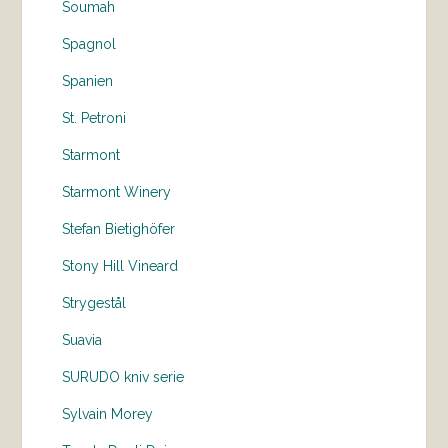
Soumah
Spagnol
Spanien
St. Petroni
Starmont
Starmont Winery
Stefan Bietighöfer
Stony Hill Vineard
Strygestål
Suavia
SURUDO kniv serie
Sylvain Morey