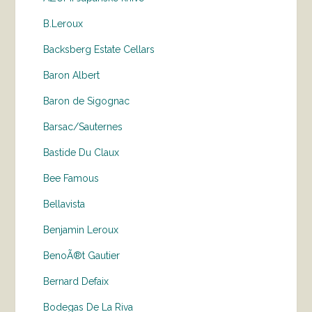
B.Leroux
Backsberg Estate Cellars
Baron Albert
Baron de Sigognac
Barsac/Sauternes
Bastide Du Claux
Bee Famous
Bellavista
Benjamin Leroux
BenoÃ®t Gautier
Bernard Defaix
Bodegas De La Riva