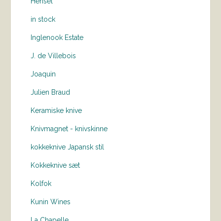
Hensel
in stock
Inglenook Estate
J. de Villebois
Joaquin
Julien Braud
Keramiske knive
Knivmagnet - knivskinne
kokkeknive Japansk stil
Kokkeknive sæt
Kolfok
Kunin Wines
La Chapelle