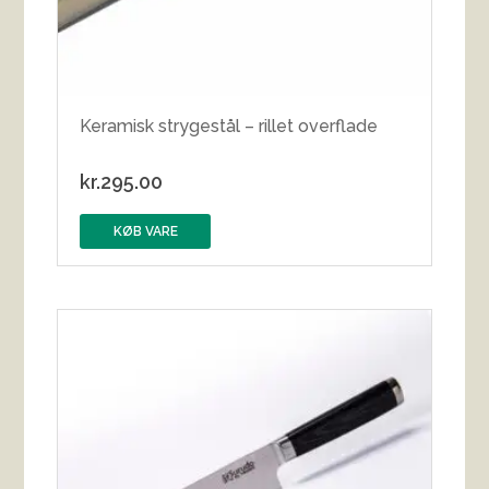
Keramisk strygestål – rillet overflade
kr.
295.00
KØB VARE