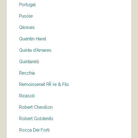
Portugal
Pusole
Qknives
Quentin Harel
Quinta d'Amares
Quintarelli
Recchia
Remoissenet PÃ¨re & Fils
Ricasoli
Robert Chevillon
Robert Goldenits
Rocca Dei Forti