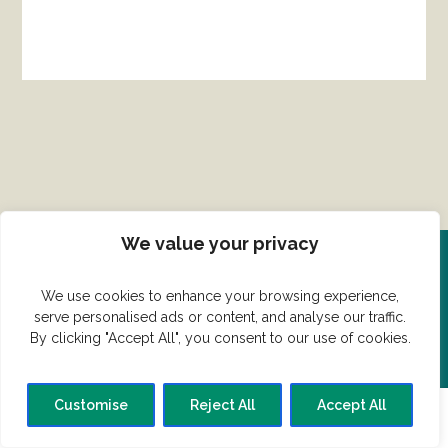
We value your privacy
Del din ret her!
We use cookies to enhance your browsing experience,
serve personalised ads or content, and analyse our traffic.
Har du en konge ret du vil dele?
By clicking "Accept All", you consent to our use of cookies.
Customise
Reject All
Accept All