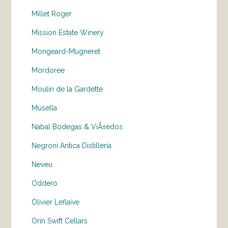
Millet Roger
Mission Estate Winery
Mongeard-Mugneret
Mordoree
Moulin de la Gardette
Musella
Nabal Bodegas & ViÃ±edos
Negroni Antica Distilleria
Neveu
Oddero
Olivier Leflaive
Orin Swift Cellars