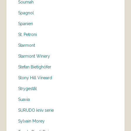
Soumah
Spagnol
Spanien
St. Petroni
Starmont
Starmont Winery
Stefan Bietighöfer
Stony Hill Vineard
Strygestål
Suavia
SURUDO kniv serie
Sylvain Morey