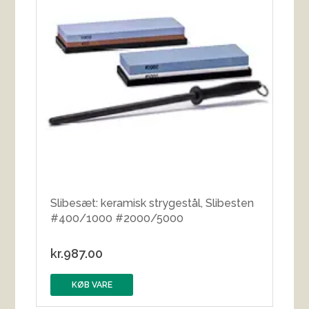
Slibesæt: keramisk strygestål, Slibesten
#400/1000 #2000/5000
kr.
987.00
KØB VARE