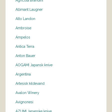
Agricola Brandini
Allimant Laugner
Alto Landon
Ambroise
Ampelos
Antica Terra
Anton Bauer
AOGAMI Japansk knive
Argentina
Artesisk kildevand
Avalon Winery
Avignonesi
AZUMI Japanske knive