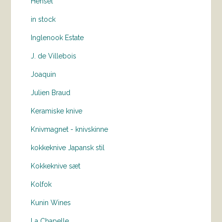
Hensel
in stock
Inglenook Estate
J. de Villebois
Joaquin
Julien Braud
Keramiske knive
Knivmagnet - knivskinne
kokkeknive Japansk stil
Kokkeknive sæt
Kolfok
Kunin Wines
La Chapelle