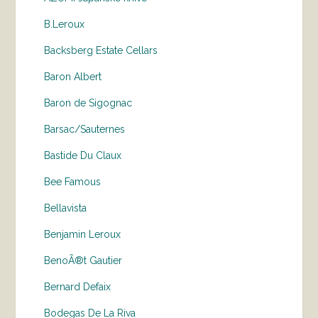
B.Leroux
Backsberg Estate Cellars
Baron Albert
Baron de Sigognac
Barsac/Sauternes
Bastide Du Claux
Bee Famous
Bellavista
Benjamin Leroux
BenoÃ®t Gautier
Bernard Defaix
Bodegas De La Riva