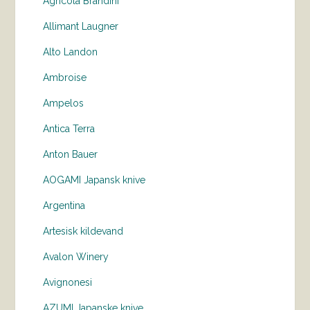
Agricola Brandini
Allimant Laugner
Alto Landon
Ambroise
Ampelos
Antica Terra
Anton Bauer
AOGAMI Japansk knive
Argentina
Artesisk kildevand
Avalon Winery
Avignonesi
AZUMI Japanske knive