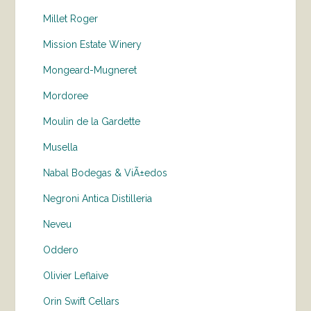
Millet Roger
Mission Estate Winery
Mongeard-Mugneret
Mordoree
Moulin de la Gardette
Musella
Nabal Bodegas & ViÃ±edos
Negroni Antica Distilleria
Neveu
Oddero
Olivier Leflaive
Orin Swift Cellars