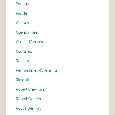
Portugal
Pusole
Qknives
Quentin Harel
Quinta d'Amares
Quintarelli
Recchia
Remoissenet PÃ¨re & Fils
Ricasoli
Robert Chevillon
Robert Goldenits
Rocca Dei Forti