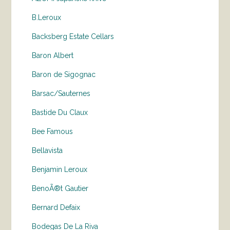
B.Leroux
Backsberg Estate Cellars
Baron Albert
Baron de Sigognac
Barsac/Sauternes
Bastide Du Claux
Bee Famous
Bellavista
Benjamin Leroux
BenoÃ®t Gautier
Bernard Defaix
Bodegas De La Riva