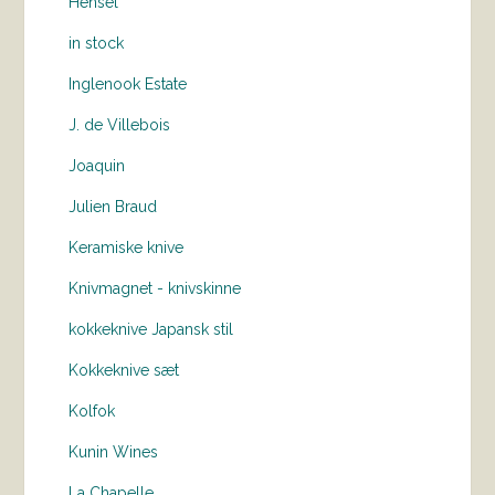
Hensel
in stock
Inglenook Estate
J. de Villebois
Joaquin
Julien Braud
Keramiske knive
Knivmagnet - knivskinne
kokkeknive Japansk stil
Kokkeknive sæt
Kolfok
Kunin Wines
La Chapelle