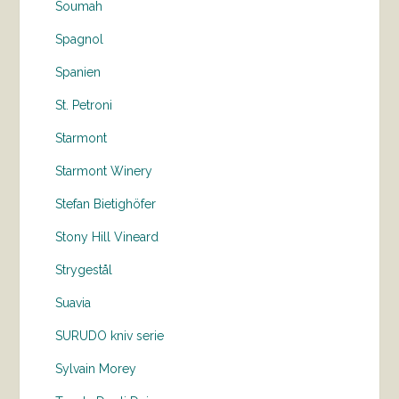
Soumah
Spagnol
Spanien
St. Petroni
Starmont
Starmont Winery
Stefan Bietighöfer
Stony Hill Vineard
Strygestål
Suavia
SURUDO kniv serie
Sylvain Morey