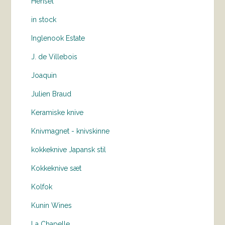
Hensel
in stock
Inglenook Estate
J. de Villebois
Joaquin
Julien Braud
Keramiske knive
Knivmagnet - knivskinne
kokkeknive Japansk stil
Kokkeknive sæt
Kolfok
Kunin Wines
La Chapelle