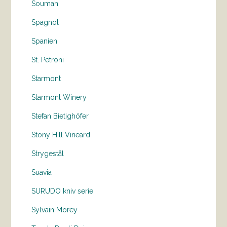
Soumah
Spagnol
Spanien
St. Petroni
Starmont
Starmont Winery
Stefan Bietighöfer
Stony Hill Vineard
Strygestål
Suavia
SURUDO kniv serie
Sylvain Morey