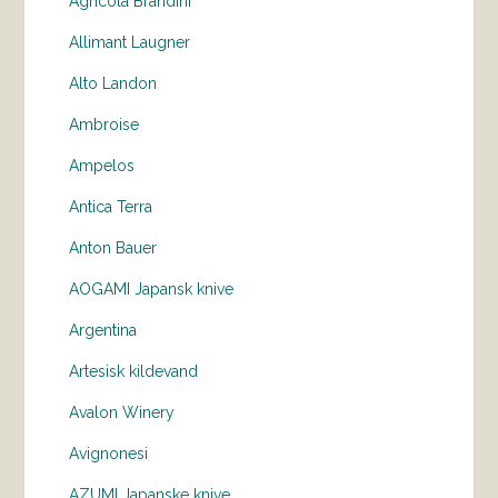
Agricola Brandini
Allimant Laugner
Alto Landon
Ambroise
Ampelos
Antica Terra
Anton Bauer
AOGAMI Japansk knive
Argentina
Artesisk kildevand
Avalon Winery
Avignonesi
AZUMI Japanske knive