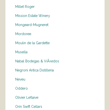
Millet Roger
Mission Estate Winery
Mongeard-Mugneret
Mordoree
Moulin de la Gardette
Musella
Nabal Bodegas & ViÃ±edos
Negroni Antica Distilleria
Neveu
Oddero
Olivier Leflaive
Orin Swift Cellars