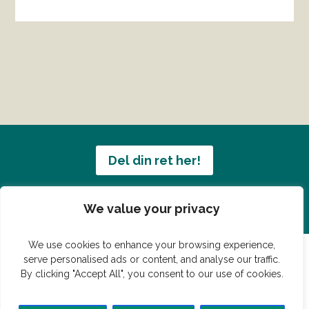
Del din ret her!
Har du en konge ret du vil dele?
We value your privacy
We use cookies to enhance your browsing experience,
serve personalised ads or content, and analyse our traffic.
By clicking "Accept All", you consent to our use of cookies.
© Vildmedmad.dk 2019. God og nem mad!
Forside
Gastroshop
Madjokes
Mad tips
Madblog