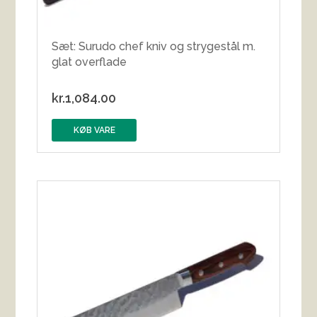
Sæt: Surudo chef kniv og strygestål m.
glat overflade
kr.
1,084.00
KØB VARE