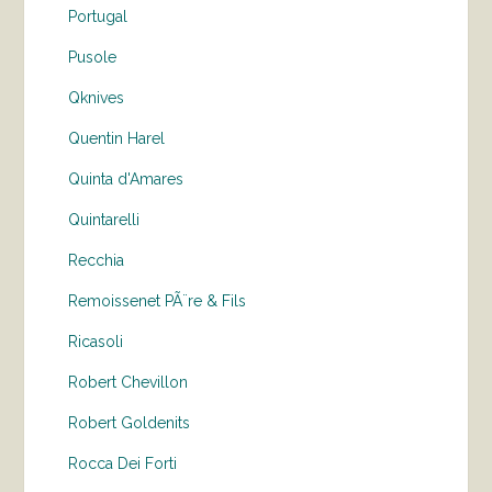
Portugal
Pusole
Qknives
Quentin Harel
Quinta d'Amares
Quintarelli
Recchia
Remoissenet PÃ¨re & Fils
Ricasoli
Robert Chevillon
Robert Goldenits
Rocca Dei Forti