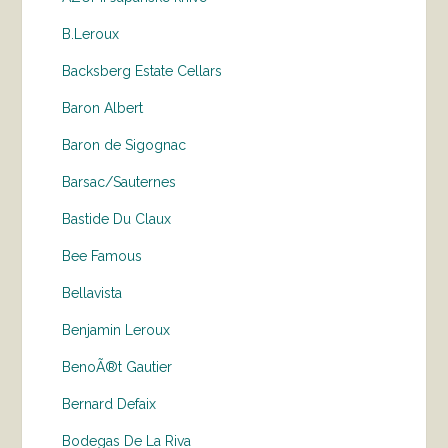
B.Leroux
Backsberg Estate Cellars
Baron Albert
Baron de Sigognac
Barsac/Sauternes
Bastide Du Claux
Bee Famous
Bellavista
Benjamin Leroux
BenoÃ®t Gautier
Bernard Defaix
Bodegas De La Riva