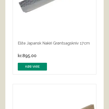
Elite Japansk Nakiri Grøntsagskniv 17cm
kr.
895.00
KØB VARE