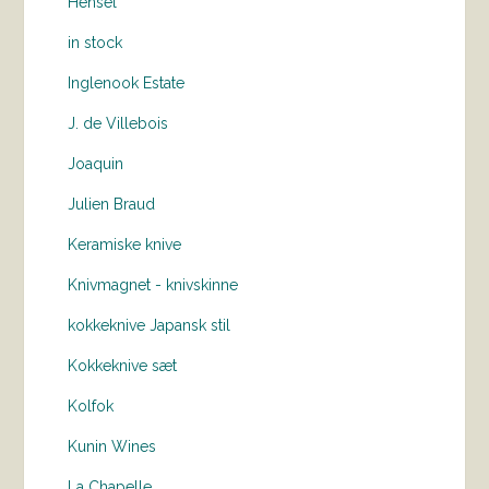
Hensel
in stock
Inglenook Estate
J. de Villebois
Joaquin
Julien Braud
Keramiske knive
Knivmagnet - knivskinne
kokkeknive Japansk stil
Kokkeknive sæt
Kolfok
Kunin Wines
La Chapelle