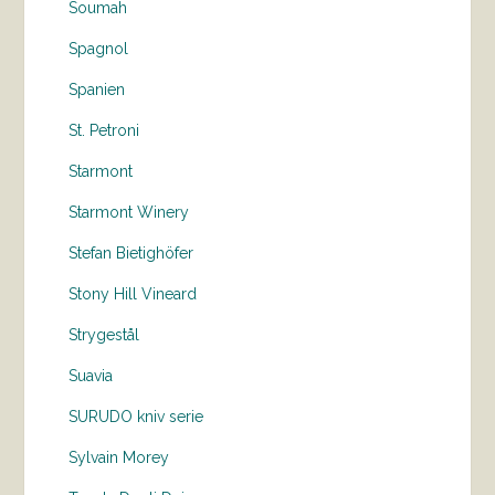
Soumah
Spagnol
Spanien
St. Petroni
Starmont
Starmont Winery
Stefan Bietighöfer
Stony Hill Vineard
Strygestål
Suavia
SURUDO kniv serie
Sylvain Morey