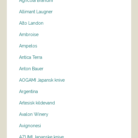
Agricola Brandini
Allimant Laugner
Alto Landon
Ambroise
Ampelos
Antica Terra
Anton Bauer
AOGAMI Japansk knive
Argentina
Artesisk kildevand
Avalon Winery
Avignonesi
AZUMI Japanske knive