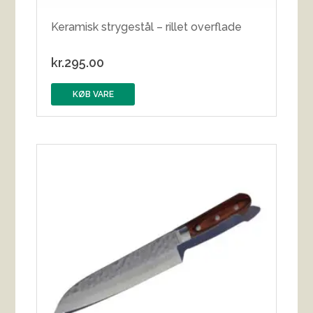
Keramisk strygestål – rillet overflade
kr.
295.00
KØB VARE