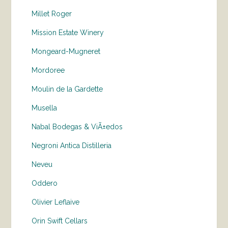
Millet Roger
Mission Estate Winery
Mongeard-Mugneret
Mordoree
Moulin de la Gardette
Musella
Nabal Bodegas & ViÃ±edos
Negroni Antica Distilleria
Neveu
Oddero
Olivier Leflaive
Orin Swift Cellars