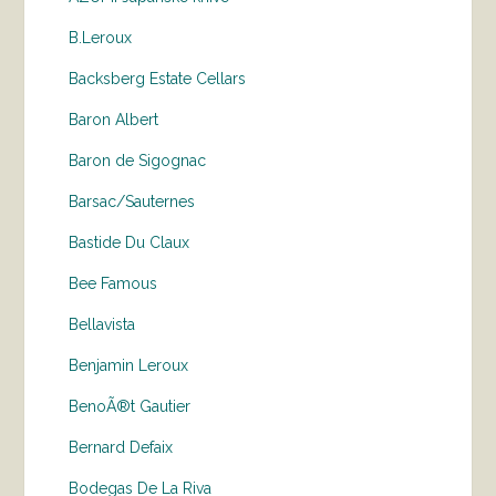
B.Leroux
Backsberg Estate Cellars
Baron Albert
Baron de Sigognac
Barsac/Sauternes
Bastide Du Claux
Bee Famous
Bellavista
Benjamin Leroux
BenoÃ®t Gautier
Bernard Defaix
Bodegas De La Riva