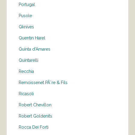
Portugal
Pusole
Qknives
Quentin Harel
Quinta d'Amares
Quintarelli
Recchia
Remoissenet PÃ¨re & Fils
Ricasoli
Robert Chevillon
Robert Goldenits
Rocca Dei Forti