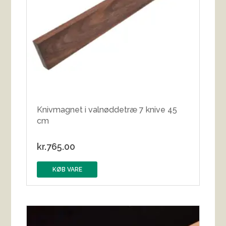
Knivmagnet i valnøddetræ 7 knive 45
cm
kr.
765.00
KØB VARE