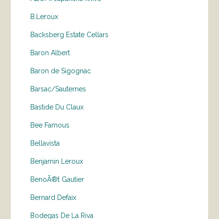
B.Leroux
Backsberg Estate Cellars
Baron Albert
Baron de Sigognac
Barsac/Sauternes
Bastide Du Claux
Bee Famous
Bellavista
Benjamin Leroux
BenoÃ®t Gautier
Bernard Defaix
Bodegas De La Riva