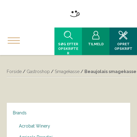
SØG EFTER
TILMELD
OPRET
OPSKRIFTE
OPSKRIFT
R
Forside
/
Gastroshop
/
Smagekasse
/ Beaujolais smagekasse
Brands
Acrobat Winery