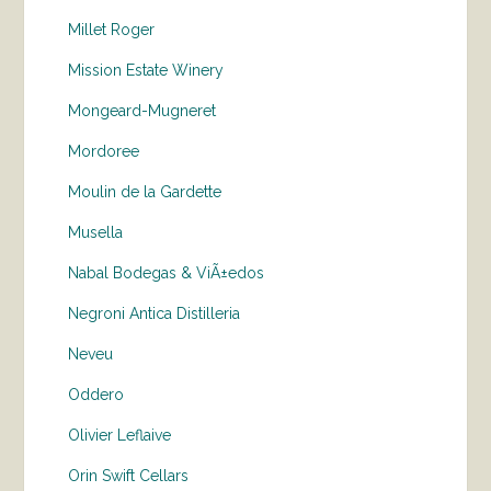
Millet Roger
Mission Estate Winery
Mongeard-Mugneret
Mordoree
Moulin de la Gardette
Musella
Nabal Bodegas & ViÃ±edos
Negroni Antica Distilleria
Neveu
Oddero
Olivier Leflaive
Orin Swift Cellars