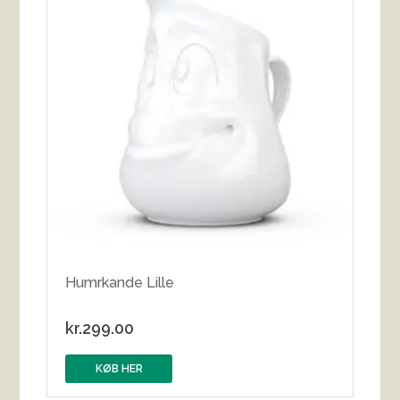
Humrkande Lille
kr.
299.00
KØB HER