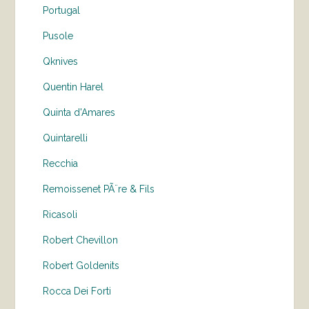
Portugal
Pusole
Qknives
Quentin Harel
Quinta d'Amares
Quintarelli
Recchia
Remoissenet PÃ¨re & Fils
Ricasoli
Robert Chevillon
Robert Goldenits
Rocca Dei Forti