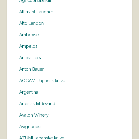
Agricola Brandini
Allimant Laugner
Alto Landon
Ambroise
Ampelos
Antica Terra
Anton Bauer
AOGAMI Japansk knive
Argentina
Artesisk kildevand
Avalon Winery
Avignonesi
AZUMI Japanske knive