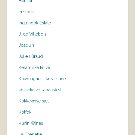
Hensel
in stock
Inglenook Estate
J. de Villebois
Joaquin
Julien Braud
Keramiske knive
Knivmagnet - knivskinne
kokkeknive Japansk stil
Kokkeknive sæt
Kolfok
Kunin Wines
La Chapelle