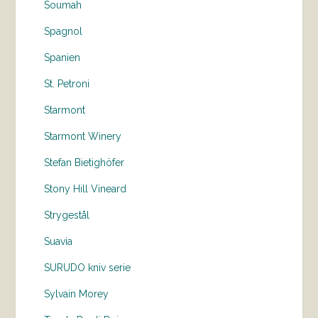
Soumah
Spagnol
Spanien
St. Petroni
Starmont
Starmont Winery
Stefan Bietighöfer
Stony Hill Vineard
Strygestål
Suavia
SURUDO kniv serie
Sylvain Morey