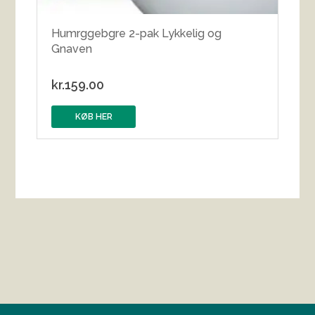
Humrggebgre 2-pak Lykkelig og
Gnaven
kr.
159.00
KØB HER