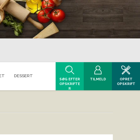
ET
DESSERT
SØG EFTER
TILMELD
OPRET
OPSKRIFTE
OPSKRIFT
R