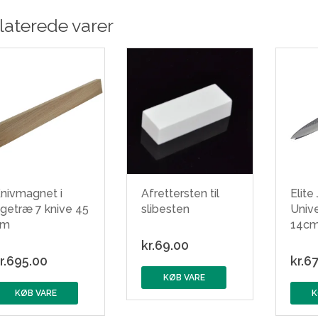
laterede varer
nivmagnet i
Afrettersten til
Elite
getræ 7 knive 45
slibesten
Unive
cm
14c
kr.
69.00
r.
695.00
kr.
67
KØB VARE
KØB VARE
K