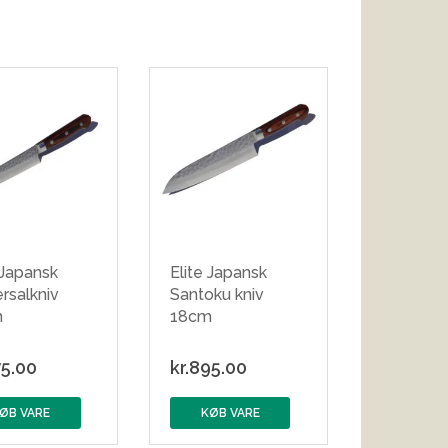
 Japansk
Elite Japansk
rsalkniv
Santoku kniv
m
18cm
5.00
kr.
895.00
ØB VARE
KØB VARE