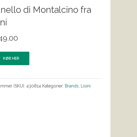
nello di Montalcino fra
ini
49.00
KØB HER
ummer (SKU):
430814
Kategorier:
Brands
,
Lisini