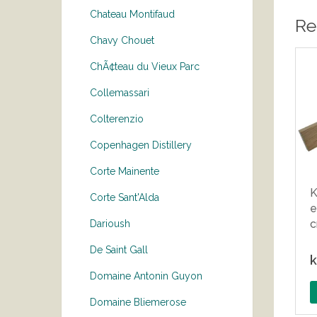
Chateau Montifaud
Re
Chavy Chouet
ChÃ¢teau du Vieux Parc
Collemassari
Colterenzio
Copenhagen Distillery
Corte Mainente
K
Corte Sant'Alda
e
Darioush
De Saint Gall
k
Domaine Antonin Guyon
Domaine Bliemerose