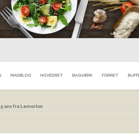
S
MADBLOG
HOVEDRET
BAGVÆRK
FORRET
BUFF
15 ans fra Lemorton