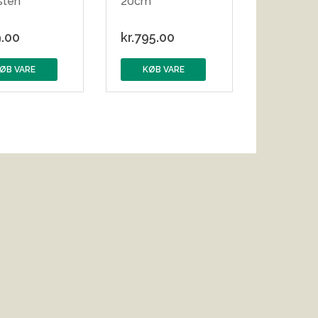
sten
20cm
.00
kr.
795.00
ØB VARE
KØB VARE