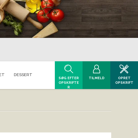
ET
DESSERT
SØG EFTER
TILMELD
OPRET
OPSKRIFTE
OPSKRIFT
R