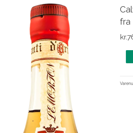
Cal
fra
kr.
7
Varen