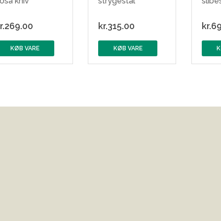
osa kniv
strygestål
slibe
r.
269.00
kr.
315.00
kr.
69
KØB VARE
KØB VARE
K