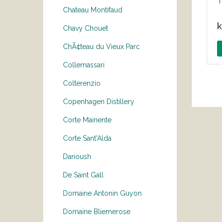
T
Chateau Montifaud
k
Chavy Chouet
ChÃ¢teau du Vieux Parc
Collemassari
Colterenzio
Copenhagen Distillery
Corte Mainente
Corte Sant'Alda
Darioush
De Saint Gall
Domaine Antonin Guyon
Domaine Bliemerose