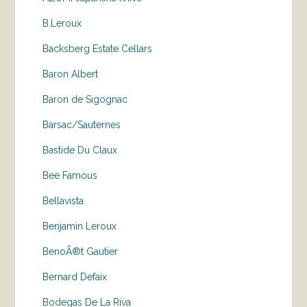
B.Leroux
Backsberg Estate Cellars
Baron Albert
Baron de Sigognac
Barsac/Sauternes
Bastide Du Claux
Bee Famous
Bellavista
Benjamin Leroux
BenoÃ®t Gautier
Bernard Defaix
Bodegas De La Riva