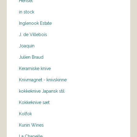
Hensel
in stock
Inglenook Estate
J. de Villebois
Joaquin
Julien Braud
Keramiske knive
Knivmagnet - knivskinne
kokkeknive Japansk stil
Kokkeknive sæt
Kolfok
Kunin Wines
La Chapelle