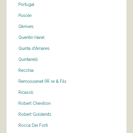
Portugal
Pusole
Qknives
Quentin Harel
Quinta d'Amares
Quintarelli
Recchia
Remoissenet PÃ¨re & Fils
Ricasoli
Robert Chevillon
Robert Goldenits
Rocca Dei Forti