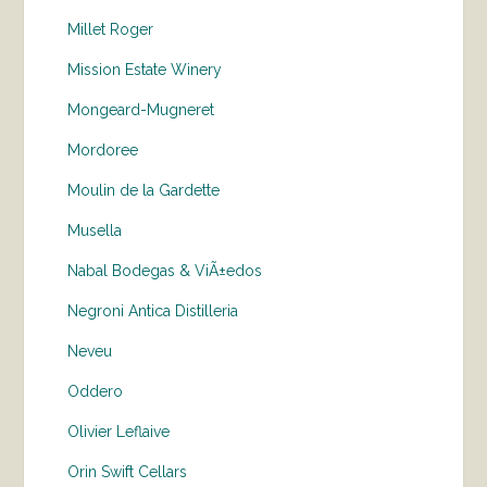
Millet Roger
Mission Estate Winery
Mongeard-Mugneret
Mordoree
Moulin de la Gardette
Musella
Nabal Bodegas & ViÃ±edos
Negroni Antica Distilleria
Neveu
Oddero
Olivier Leflaive
Orin Swift Cellars