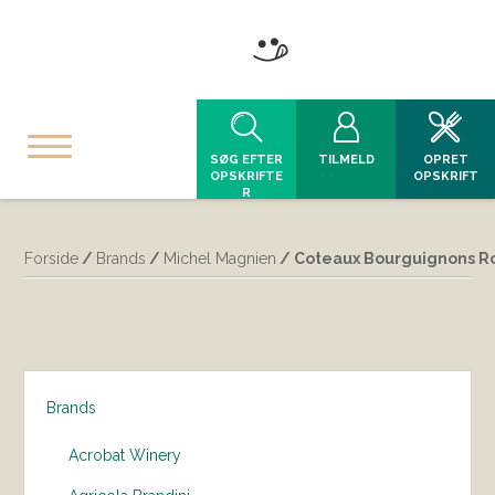
SØG EFTER
TILMELD
OPRET
OPSKRIFTE
OPSKRIFT
R
Forside
/
Brands
/
Michel Magnien
/ Coteaux Bourguignons R
Brands
Acrobat Winery