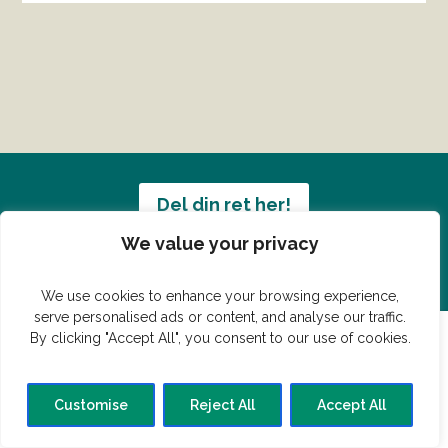
Del din ret her!
We value your privacy
Har du en konge ret du vil dele?
We use cookies to enhance your browsing experience,
serve personalised ads or content, and analyse our traffic.
By clicking "Accept All", you consent to our use of cookies.
© Vildmedmad.dk 2019. God og nem mad!
Customise
Reject All
Accept All
Forside
Gastroshop
Madjokes
Mad tips
Madblog
Hovedret
Bagværk
Forret
Buffet
Dessert