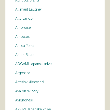
Agricola Brandini
Allimant Laugner
Alto Landon
Ambroise
Ampelos
Antica Terra
Anton Bauer
AOGAMI Japansk knive
Argentina
Artesisk kildevand
Avalon Winery
Avignonesi
AZUMI Japanske knive