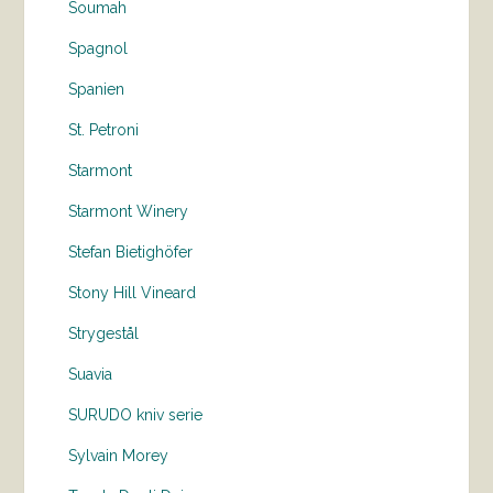
Soumah
Spagnol
Spanien
St. Petroni
Starmont
Starmont Winery
Stefan Bietighöfer
Stony Hill Vineard
Strygestål
Suavia
SURUDO kniv serie
Sylvain Morey