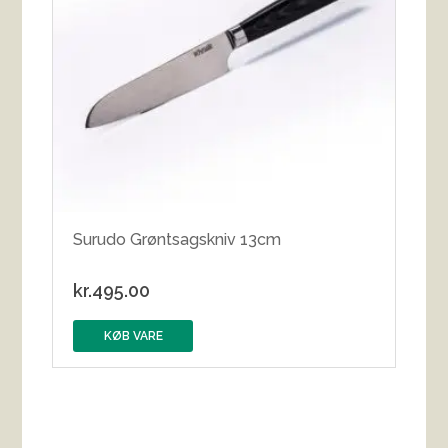
Surudo Grøntsagskniv 13cm
kr.
495.00
KØB VARE