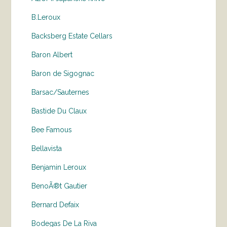
B.Leroux
Backsberg Estate Cellars
Baron Albert
Baron de Sigognac
Barsac/Sauternes
Bastide Du Claux
Bee Famous
Bellavista
Benjamin Leroux
BenoÃ®t Gautier
Bernard Defaix
Bodegas De La Riva