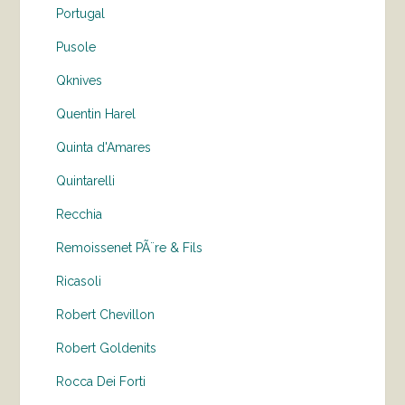
Portugal
Pusole
Qknives
Quentin Harel
Quinta d'Amares
Quintarelli
Recchia
Remoissenet PÃ¨re & Fils
Ricasoli
Robert Chevillon
Robert Goldenits
Rocca Dei Forti