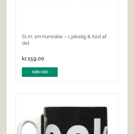
St m. sm humrskle – Lykkelig & Ked af
det
kr.
159.00
KØB HER