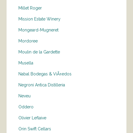
Millet Roger
Mission Estate Winery
Mongeard-Mugneret
Mordoree
Moulin de la Gardette
Musella
Nabal Bodegas & ViÃ±edos
Negroni Antica Distilleria
Neveu
Oddero
Olivier Leflaive
Orin Swift Cellars