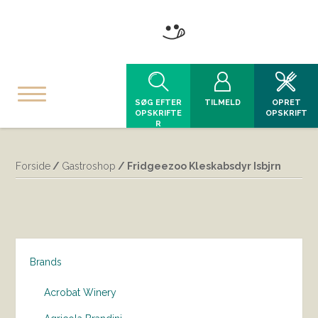
SØG EFTER
TILMELD
OPRET
OPSKRIFTE
OPSKRIFT
R
Forside
/
Gastroshop
/ Fridgeezoo Kleskabsdyr Isbjrn
Brands
Acrobat Winery