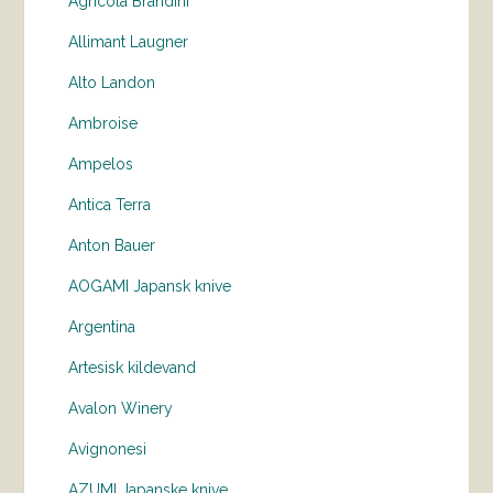
Agricola Brandini
Allimant Laugner
Alto Landon
Ambroise
Ampelos
Antica Terra
Anton Bauer
AOGAMI Japansk knive
Argentina
Artesisk kildevand
Avalon Winery
Avignonesi
AZUMI Japanske knive