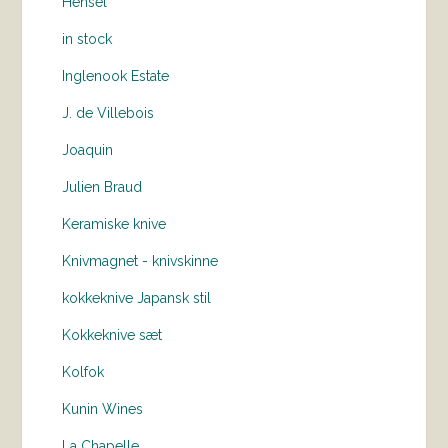
Hensel
in stock
Inglenook Estate
J. de Villebois
Joaquin
Julien Braud
Keramiske knive
Knivmagnet - knivskinne
kokkeknive Japansk stil
Kokkeknive sæt
Kolfok
Kunin Wines
La Chapelle