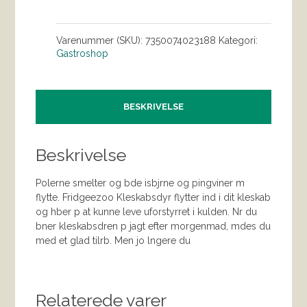
Varenummer (SKU):
7350074023188
Kategori:
Gastroshop
BESKRIVELSE
Beskrivelse
Polerne smelter og bde isbjrne og pingviner m
flytte. Fridgeezoo Kleskabsdyr flytter ind i dit kleskab
og hber p at kunne leve uforstyrret i kulden. Nr du
bner kleskabsdren p jagt efter morgenmad, mdes du
med et glad tilrb. Men jo lngere du
Relaterede varer