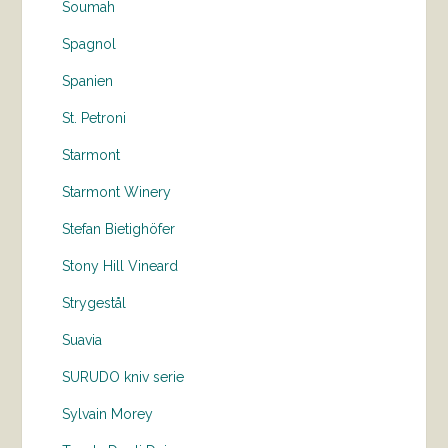
Soumah
Spagnol
Spanien
St. Petroni
Starmont
Starmont Winery
Stefan Bietighöfer
Stony Hill Vineard
Strygestål
Suavia
SURUDO kniv serie
Sylvain Morey