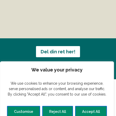
Del din ret her!
Har du en konge ret du vil dele?
We value your privacy
We use cookies to enhance your browsing experience,
serve personalised ads or content, and analyse our traffic.
By clicking "Accept All", you consent to our use of cookies.
© Vildmedmad.dk 2019. God og nem mad!
Forside
Gastroshop
Madjokes
Mad tips
Madblog
Customise
Reject All
Accept All
Hovedret
Bagværk
Forret
Buffet
Dessert