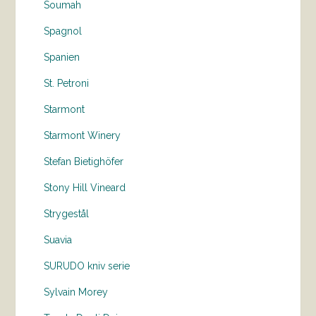
Soumah
Spagnol
Spanien
St. Petroni
Starmont
Starmont Winery
Stefan Bietighöfer
Stony Hill Vineard
Strygestål
Suavia
SURUDO kniv serie
Sylvain Morey