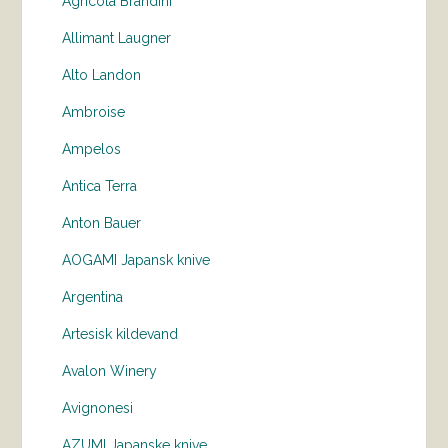
Agricola Brandini
Allimant Laugner
Alto Landon
Ambroise
Ampelos
Antica Terra
Anton Bauer
AOGAMI Japansk knive
Argentina
Artesisk kildevand
Avalon Winery
Avignonesi
AZUMI Japanske knive