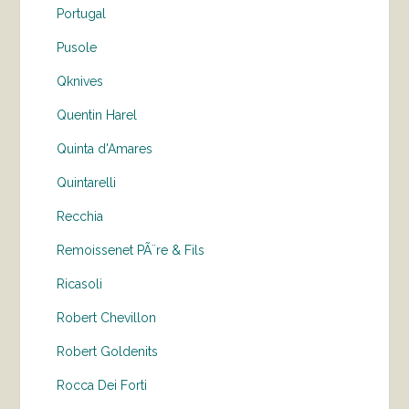
Portugal
Pusole
Qknives
Quentin Harel
Quinta d'Amares
Quintarelli
Recchia
Remoissenet PÃ¨re & Fils
Ricasoli
Robert Chevillon
Robert Goldenits
Rocca Dei Forti