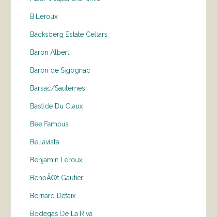
B.Leroux
Backsberg Estate Cellars
Baron Albert
Baron de Sigognac
Barsac/Sauternes
Bastide Du Claux
Bee Famous
Bellavista
Benjamin Leroux
BenoÃ®t Gautier
Bernard Defaix
Bodegas De La Riva