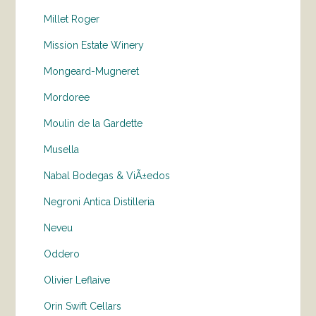
Millet Roger
Mission Estate Winery
Mongeard-Mugneret
Mordoree
Moulin de la Gardette
Musella
Nabal Bodegas & ViÃ±edos
Negroni Antica Distilleria
Neveu
Oddero
Olivier Leflaive
Orin Swift Cellars