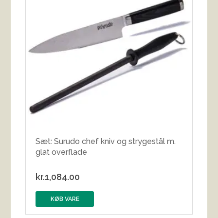
Sæt: Surudo chef kniv og strygestål m.
glat overflade
kr.
1,084.00
KØB VARE