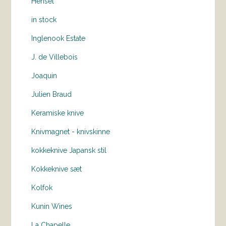
Hensel
in stock
Inglenook Estate
J. de Villebois
Joaquin
Julien Braud
Keramiske knive
Knivmagnet - knivskinne
kokkeknive Japansk stil
Kokkeknive sæt
Kolfok
Kunin Wines
La Chapelle