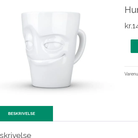
Hum
kr.
1
Varen
BESKRIVELSE
skrivelse