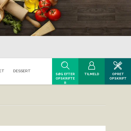
ET
DESSERT
SØG EFTER
TILMELD
OPRET
OPSKRIFTE
OPSKRIFT
R