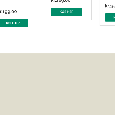
kr.
229.00
kr.
15
r.
199.00
KØB HER
KØB HER