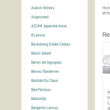
Hvor
Avalon Winery
et f
Avignonesi
AZUMI Japanske knive
Re
B.Leroux
Backsberg Estate Cellars
Baron Albert
Baron de Sigognac
Barsac/Sauternes
Bastide Du Claux
Bee Famous
M
h
Bellavista
L
Benjamin Leroux
d