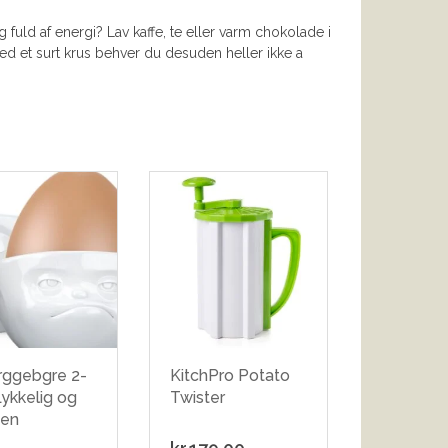
g fuld af energi? Lav kaffe, te eller varm chokolade i
Med et surt krus behver du desuden heller ikke a
ggebgre 2-
KitchPro Potato
ykkelig og
Twister
en