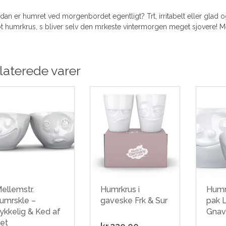
dan er humret ved morgenbordet egentligt? Trt, irritabelt eller glad o
lot humrkrus, s bliver selv den mrkeste vintermorgen meget sjovere! 
laterede varer
ellemstr.
Humrkrus i
Humr
umrskle –
gaveske Frk & Sur
pak L
ykkelig & Ked af
Gnav
et