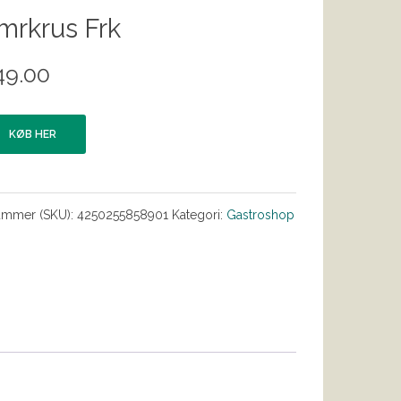
rkrus Frk
49.00
KØB HER
ummer (SKU):
4250255858901
Kategori:
Gastroshop