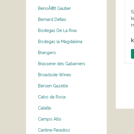
BenoÃ®t Gautier
S
k
Bernard Defaix
m
Bodegas De La Riva
k
Bodegas la Magdalena
Brangero
Brasserie des Gabarriers
Broadside Wines
Børsen Gazelle
Cabo da Roca
Calalta
Campo Alto
Cantine Paradiso