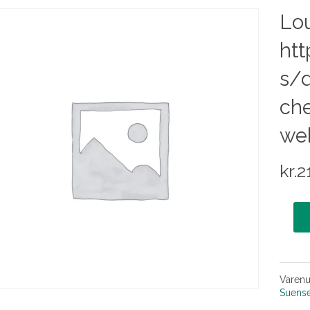
Lou
htt
s/d
che
we
kr.
2
Varen
Suens