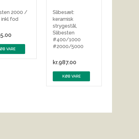
esten 2000 /
Slibesæt:
inkl fod
keramisk
strygestål,
Slibesten
5.00
#400/1000
#2000/5000
ØB VARE
kr.
987.00
KØB VARE