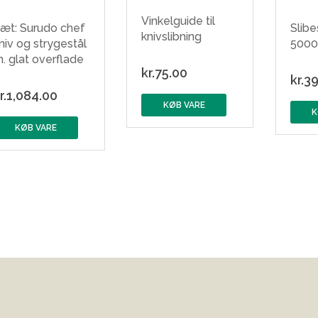
Vinkelguide til
æt: Surudo chef
Slib
knivslibning
niv og strygestål
5000 
. glat overflade
kr.
75.00
kr.
39
r.
1,084.00
KØB VARE
K
KØB VARE