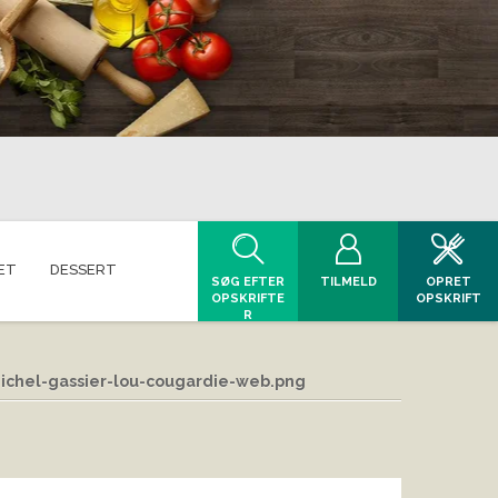
ET
DESSERT
SØG EFTER
TILMELD
OPRET
OPSKRIFTE
OPSKRIFT
R
michel-gassier-lou-cougardie-web.png