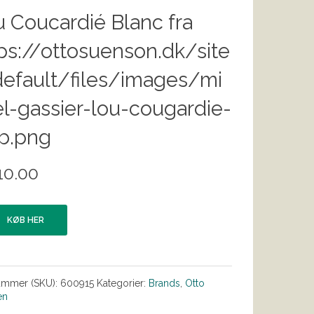
 Coucardié Blanc fra
ps://ottosuenson.dk/site
efault/files/images/mi
l-gassier-lou-cougardie-
b.png
10.00
KØB HER
ummer (SKU):
600915
Kategorier:
Brands
,
Otto
en