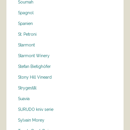
Soumah
Spagnol
Spanien
St. Petroni
Starmont
Starmont Winery
Stefan Bietighöfer
Stony Hill Vineard
Strygestål
Suavia
SURUDO kniv serie
Sylvain Morey