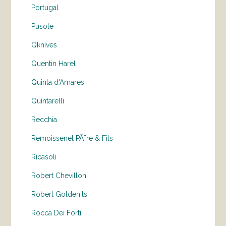
Portugal
Pusole
Qknives
Quentin Harel
Quinta d'Amares
Quintarelli
Recchia
Remoissenet PÃ¨re & Fils
Ricasoli
Robert Chevillon
Robert Goldenits
Rocca Dei Forti