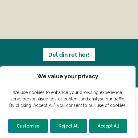
Del din ret her!
Har du en konge ret du vil dele?
We value your privacy
We use cookies to enhance your browsing experience,
serve personalised ads or content, and analyse our traffic.
By clicking "Accept All", you consent to our use of cookies.
© Vildmedmad.dk 2019. God og nem mad!
Forside
Gastroshop
Madjokes
Mad tips
Madblog
Customise
Reject All
Accept All
Hovedret
Bagværk
Forret
Buffet
Dessert