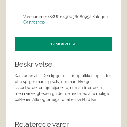
Varenummer (SKU):
6430036080952
Kategori:
Gastroshop
BESKRIVELSE
Beskrivelse
Karkluden alts. Den ligger dr, sur og ulkker, og alt for
ofte sprger man sig selv, om man ikke gr
kkkenbordet en bjrnetjeneste, nr man trrer det af,
men i virkeligheden gnider det ind med alle mulige
bakterier. Alfa og omega for at en karklud kan
Relaterede varer