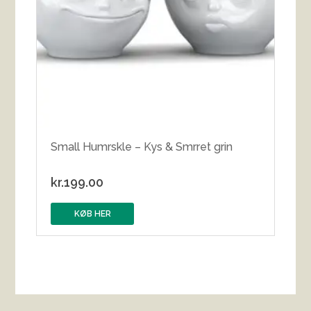
Small Humrskle – Kys & Smrret grin
kr.
199.00
KØB HER