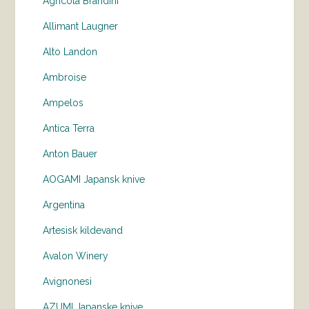
Agricola Brandini
Allimant Laugner
Alto Landon
Ambroise
Ampelos
Antica Terra
Anton Bauer
AOGAMI Japansk knive
Argentina
Artesisk kildevand
Avalon Winery
Avignonesi
AZUMI Japanske knive