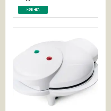
KØB HER