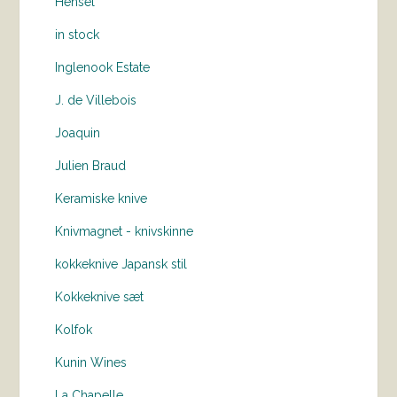
Hensel
in stock
Inglenook Estate
J. de Villebois
Joaquin
Julien Braud
Keramiske knive
Knivmagnet - knivskinne
kokkeknive Japansk stil
Kokkeknive sæt
Kolfok
Kunin Wines
La Chapelle