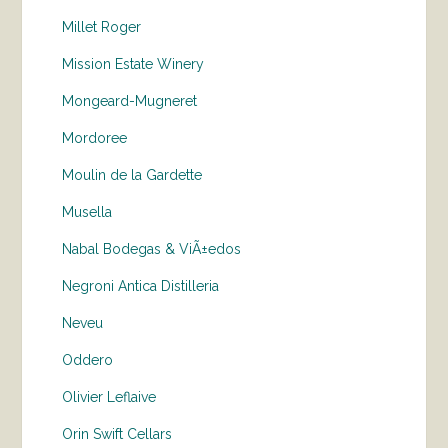
Millet Roger
Mission Estate Winery
Mongeard-Mugneret
Mordoree
Moulin de la Gardette
Musella
Nabal Bodegas & ViÃ±edos
Negroni Antica Distilleria
Neveu
Oddero
Olivier Leflaive
Orin Swift Cellars