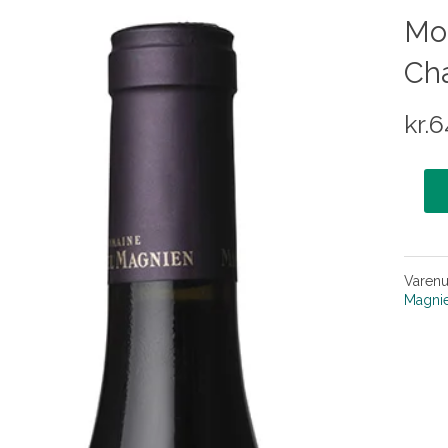
Mor
Cha
kr.
6
Varen
Magni