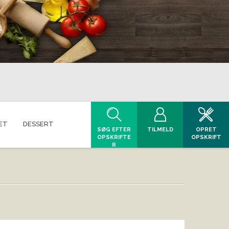
ET
DESSERT
SØG EFTER
TILMELD
OPRET
OPSKRIFTE
OPSKRIFT
R