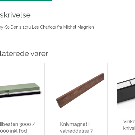
skrivelse
y-St-Denis 1cru Les Chaffots fra Michel Magnien
laterede varer
Vinke
libesten 3000 /
Knivmagnet i
knivs
000 inkl fod
valnøddetræ 7