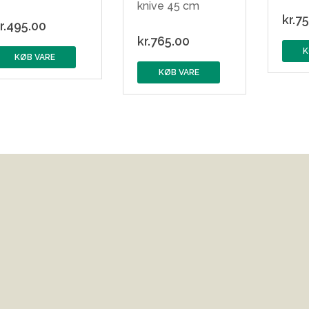
knive 45 cm
kr.
75
r.
495.00
kr.
765.00
K
KØB VARE
KØB VARE