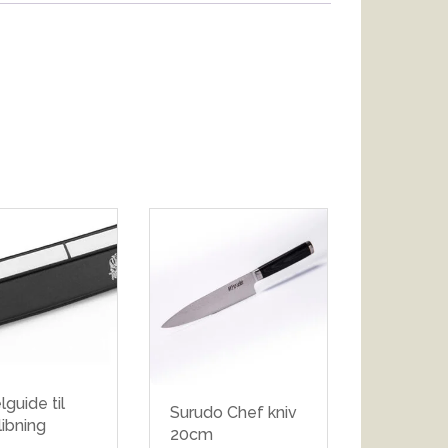
lguide til
Surudo Chef kniv
libning
20cm