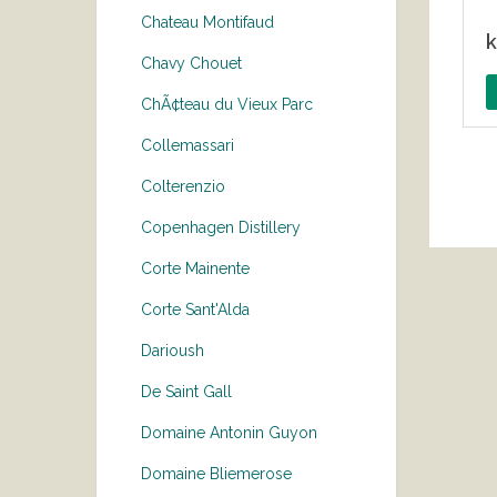
Chateau Montifaud
k
Chavy Chouet
ChÃ¢teau du Vieux Parc
Collemassari
Colterenzio
Copenhagen Distillery
Corte Mainente
Corte Sant'Alda
Darioush
De Saint Gall
Domaine Antonin Guyon
Domaine Bliemerose