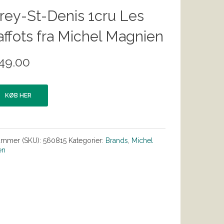
ey-St-Denis 1cru Les
ffots fra Michel Magnien
49.00
KØB HER
ummer (SKU):
560815
Kategorier:
Brands
,
Michel
en